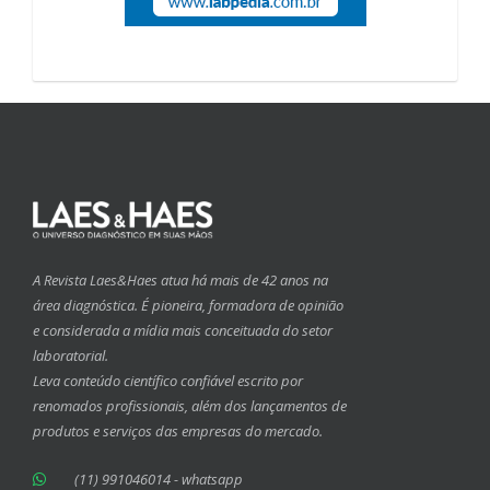
A Revista Laes&Haes atua há mais de 42 anos na
área diagnóstica. É pioneira, formadora de opinião
e considerada a mídia mais conceituada do setor
laboratorial.
Leva conteúdo científico confiável escrito por
renomados profissionais, além dos lançamentos de
produtos e serviços das empresas do mercado.
(11) 991046014 - whatsapp