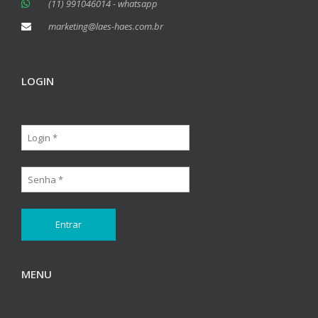
(11) 991046014 - whatsapp
marketing@laes-haes.com.br
LOGIN
MENU