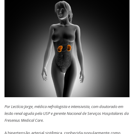
Por Lectícia Jorge, médica nefrologista e intensivista, com doutorado em
lesão renal aguda pela USP e gerente Nacional de Serviços Hospitalares da
Fresenius Medical Care.
A hipertensão arterial sistêmica, conhecida popularmente como