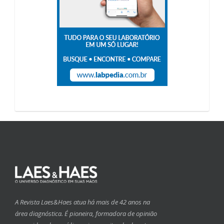
A Revista Laes&Haes atua há mais de 42 anos na
área diagnóstica. É pioneira, formadora de opinião