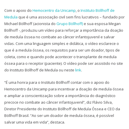
Com o apoio do
Hemocentro da Unicamp
, o
Instituto Böllhoff de
Medula
que é uma associação civil sem fins lucrativos – fundado por
Michael Böllhoff (acionista do
Grupo Böllhoff)
e sua esposa Megan
Böllhoff -, produziu um vídeo para reforçar a importância da doação
de medula óssea no combate ao câncer infantojuvenil e salvar
vidas. Com uma linguagem simples e didática, o vídeo esclarece o
que é a medula óssea, os requisitos para ser um doador, tipos de
coleta, como e quando pode acontecer o transplante de medula
óssea para o receptor (paciente). O vídeo pode ser assistido no site
do Instituto Böllhoff de Medula ou neste
link
.
“É uma honra para o Instituto Böllhoff contar com o apoio do
Hemocentro da Unicamp para incentivar a doação de medula óssea
e ampliar a conscientização sobre a importância do diagnóstico
precoce no combate ao câncer infantojuvenil”, diz Flávio Silva,
Diretor Presidente do Instituto Böllhoff de Medula Óssea e CEO da
Böllhoff Brasil. “Ao ser um doador de medula óssea, é possível
salvar uma vida em vida”, destaca.