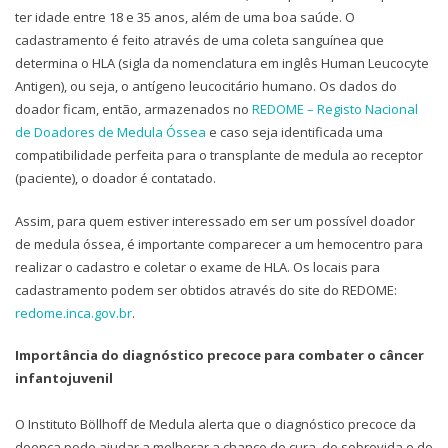
ter idade entre 18 e 35 anos, além de uma boa saúde. O
cadastramento é feito através de uma coleta sanguínea que
determina o HLA (sigla da nomenclatura em inglês Human Leucocyte
Antigen), ou seja, o antígeno leucocitário humano. Os dados do
doador ficam, então, armazenados no
REDOME – Registo Nacional
de Doadores de Medula Óssea
e caso seja identificada uma
compatibilidade perfeita para o transplante de medula ao receptor
(paciente), o doador é contatado.
Assim, para quem estiver interessado em ser um possível doador
de medula óssea, é importante comparecer a um hemocentro para
realizar o cadastro e coletar o exame de HLA. Os locais para
cadastramento podem ser obtidos através do site do REDOME:
redome.inca.gov.br
.
Importância do diagnóstico precoce para combater o câncer
infantojuvenil
O Instituto Böllhoff de Medula alerta que o diagnóstico precoce da
doença pode ajudar a melhorar a chance de cura, de sobrevida e de