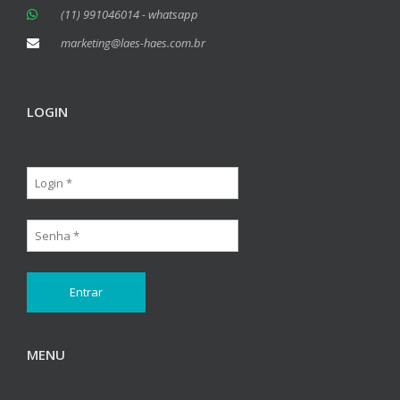
(11) 991046014 - whatsapp
marketing@laes-haes.com.br
LOGIN
MENU