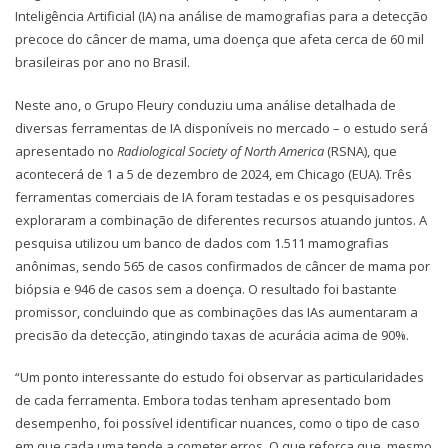
Inteligência Artificial (IA) na análise de mamografias para a detecção
precoce do câncer de mama, uma doença que afeta cerca de 60 mil
brasileiras por ano no Brasil.
Neste ano, o Grupo Fleury conduziu uma análise detalhada de
diversas ferramentas de IA disponíveis no mercado – o estudo será
apresentado no
Radiological Society of North America
(RSNA), que
acontecerá de 1 a 5 de dezembro de 2024, em Chicago (EUA). Três
ferramentas comerciais de IA foram testadas e os pesquisadores
exploraram a combinação de diferentes recursos atuando juntos. A
pesquisa utilizou um banco de dados com 1.511 mamografias
anônimas, sendo 565 de casos confirmados de câncer de mama por
biópsia e 946 de casos sem a doença. O resultado foi bastante
promissor, concluindo que as combinações das IAs aumentaram a
precisão da detecção, atingindo taxas de acurácia acima de 90%.
“Um ponto interessante do estudo foi observar as particularidades
de cada ferramenta. Embora todas tenham apresentado bom
desempenho, foi possível identificar nuances, como o tipo de caso
em que cada uma tende a cometer erros. O que reforça que, mesmo