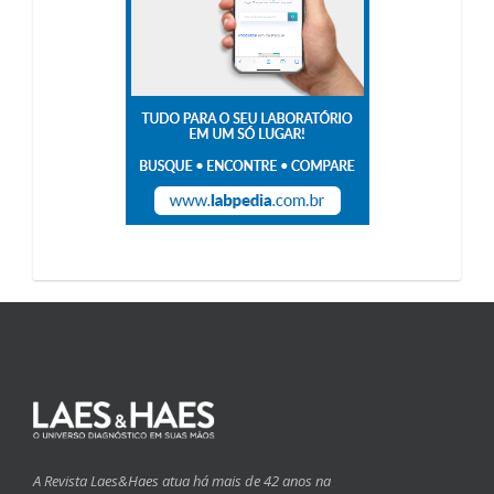
A Revista Laes&Haes atua há mais de 42 anos na