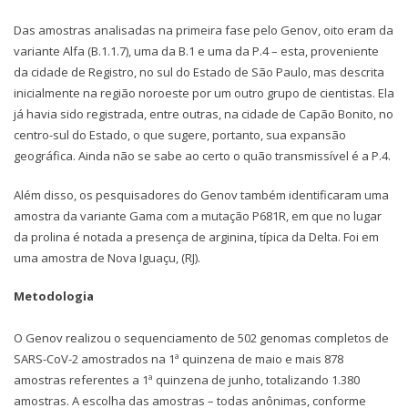
Das amostras analisadas na primeira fase pelo Genov, oito eram da
variante Alfa (B.1.1.7), uma da B.1 e uma da P.4 – esta, proveniente
da cidade de Registro, no sul do Estado de São Paulo, mas descrita
inicialmente na região noroeste por um outro grupo de cientistas. Ela
já havia sido registrada, entre outras, na cidade de Capão Bonito, no
centro-sul do Estado, o que sugere, portanto, sua expansão
geográfica. Ainda não se sabe ao certo o quão transmissível é a P.4.
Além disso, os pesquisadores do Genov também identificaram uma
amostra da variante Gama com a mutação P681R, em que no lugar
da prolina é notada a presença de arginina, típica da Delta. Foi em
uma amostra de Nova Iguaçu, (RJ).
Metodologia
O Genov realizou o sequenciamento de 502 genomas completos de
SARS-CoV-2 amostrados na 1ª quinzena de maio e mais 878
amostras referentes a 1ª quinzena de junho, totalizando 1.380
amostras. A escolha das amostras – todas anônimas, conforme