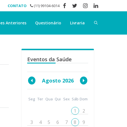
CONTATO
(11) 99104-6014
es Anteriores
Questionário
Livraria
Eventos da Saúde
Agosto 2026
Seg
Ter
Qua
Qui
Sex
Sáb
Dom
1
2
3
4
5
6
7
8
9