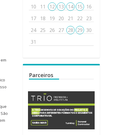
10
11
12
13
14
15
16
17
18
19
20
21
22
23
24
25
26
27
28
29
30
31
a em
Parceiros
ico
isso
 que
. São
sem