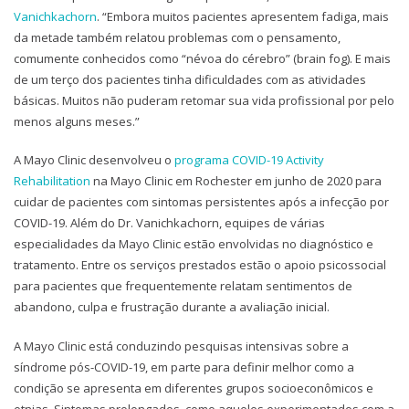
Vanichkachorn
. “Embora muitos pacientes apresentem fadiga, mais
da metade também relatou problemas com o pensamento,
comumente conhecidos como “névoa do cérebro” (brain fog). E mais
de um terço dos pacientes tinha dificuldades com as atividades
básicas. Muitos não puderam retomar sua vida profissional por pelo
menos alguns meses.”
A Mayo Clinic desenvolveu o
programa COVID-19 Activity
Rehabilitation
na Mayo Clinic em Rochester em junho de 2020 para
cuidar de pacientes com sintomas persistentes após a infecção por
COVID-19. Além do Dr. Vanichkachorn, equipes de várias
especialidades da Mayo Clinic estão envolvidas no diagnóstico e
tratamento. Entre os serviços prestados estão o apoio psicossocial
para pacientes que frequentemente relatam sentimentos de
abandono, culpa e frustração durante a avaliação inicial.
A Mayo Clinic está conduzindo pesquisas intensivas sobre a
síndrome pós-COVID-19, em parte para definir melhor como a
condição se apresenta em diferentes grupos socioeconômicos e
etnias. Sintomas prolongados, como aqueles experimentados com a