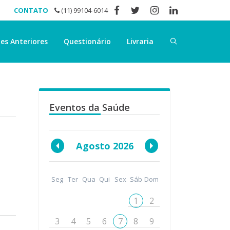
CONTATO
(11) 99104-6014
es Anteriores
Questionário
Livraria
Eventos da Saúde
Agosto 2026
Seg
Ter
Qua
Qui
Sex
Sáb
Dom
1
2
3
4
5
6
7
8
9