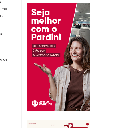
a
 como
e,
ue
so de