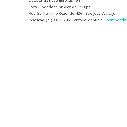
Data: 23 de novembro, às 19h
Local: Sociedade Médica de Sergipe
Rua Guilhermino Rezende, 426 – São José, Aracaju
Inscrição: (71) 98173-2861 (Victória Manuela) /
adm.vendas