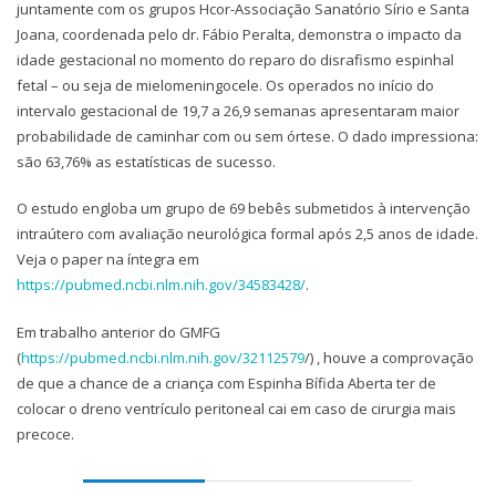
juntamente com os grupos Hcor-Associação Sanatório Sírio e Santa
Joana, coordenada pelo dr. Fábio Peralta, demonstra o impacto da
idade gestacional no momento do reparo do disrafismo espinhal
fetal – ou seja de mielomeningocele. Os operados no início do
intervalo gestacional de 19,7 a 26,9 semanas apresentaram maior
probabilidade de caminhar com ou sem órtese. O dado impressiona:
são 63,76% as estatísticas de sucesso.
O estudo engloba um grupo de 69 bebês submetidos à intervenção
intraútero com avaliação neurológica formal após 2,5 anos de idade.
Veja o paper na íntegra em
https://pubmed.ncbi.nlm.nih.gov/34583428/
.
Em trabalho anterior do GMFG
(
https://pubmed.ncbi.nlm.nih.gov/32112579
/) , houve a comprovação
de que a chance de a criança com Espinha Bífida Aberta ter de
colocar o dreno ventrículo peritoneal cai em caso de cirurgia mais
precoce.