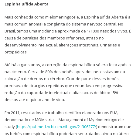
Espinha Bífida Aberta
Mais conhecida como mielomeningocele, a Espinha Bífida Aberta é a
mais comum anomalia congênita do sistema nervoso central. No
Brasil, temos uma incidência aproximada de 1/1000 nascidos vivos. É
causa de paralisia dos membros inferiores, atraso no
desenvolvimento intelectual, alterações intestinais, urinárias e
ortopédicas.
Até há alguns anos, a correção da espinha bífida só era feita após o
nascimento. Cerca de 80% dos bebês operados necessitavam da
colocação de drenos no cérebro. Grande parte desses bebês,
precisava de cirurgias repetidas que redundava em progressiva
redução da capacidade intelectual e altas taxas de óbito: 15%
dessas até o quinto ano de vida.
Em 2011, resultados de trabalho científico elaborado nos EUA,
denominado de MOMs trial – Management of Myelomeningocele
study (
https://pubmed.ncbi.nlm.nih.gov/21306277/
) demostraram que
os bebês com espinha bífida poderiam ser tratados ainda no útero