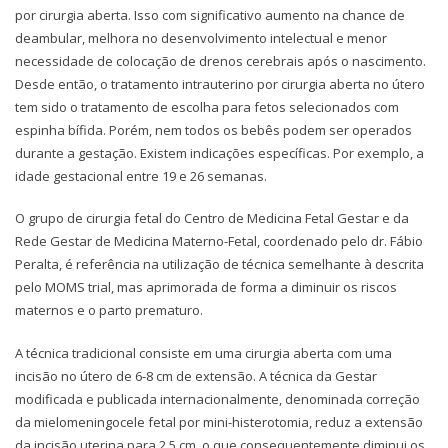
por cirurgia aberta. Isso com significativo aumento na chance de
deambular, melhora no desenvolvimento intelectual e menor
necessidade de colocação de drenos cerebrais após o nascimento.
Desde então, o tratamento intrauterino por cirurgia aberta no útero
tem sido o tratamento de escolha para fetos selecionados com
espinha bífida. Porém, nem todos os bebês podem ser operados
durante a gestação. Existem indicações específicas. Por exemplo, a
idade gestacional entre 19 e 26 semanas.
O grupo de cirurgia fetal do Centro de Medicina Fetal Gestar e da
Rede Gestar de Medicina Materno-Fetal, coordenado pelo dr. Fábio
Peralta, é referência na utilização de técnica semelhante à descrita
pelo MOMS trial, mas aprimorada de forma a diminuir os riscos
maternos e o parto prematuro.
A técnica tradicional consiste em uma cirurgia aberta com uma
incisão no útero de 6-8 cm de extensão. A técnica da Gestar
modificada e publicada internacionalmente, denominada correção
da mielomeningocele fetal por mini-histerotomia, reduz a extensão
da incisão uterina para 2,5 cm, o que consequentemente diminui os