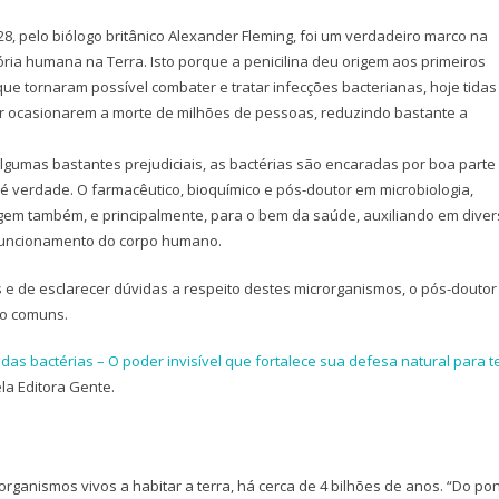
28, pelo biólogo britânico Alexander Fleming, foi um verdadeiro marco na
ória humana na Terra. Isto porque a penicilina deu origem aos primeiros
, que tornaram possível combater e tratar infecções bacterianas, hoje tidas
r ocasionarem a morte de milhões de pessoas, reduzindo bastante a
gumas bastantes prejudiciais, as bactérias são encaradas por boa parte
 verdade. O farmacêutico, bioquímico e pós-doutor em microbiologia,
agem também, e principalmente, para o bem da saúde, auxiliando em dive
o funcionamento do corpo humano.
as e de esclarecer dúvidas a respeito destes microrganismos, o pós-douto
to comuns.
das bactérias – O poder invisível que fortalece sua defesa natural para t
la Editora Gente.
rorganismos vivos a habitar a terra, há cerca de 4 bilhões de anos. “Do po