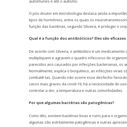
autoimunes e até o autismo.
O pós-doutor em microbiologia destaca ainda a importân
tipos de hormônios, entre os quais os neurotransmisso
função das bactérias, segundo Silveira, é proteger o cor
Qual é a função dos antibióticos? Eles são eficazes
De acordo com Silveira, o antibiótico é um medicamento
multipliquem e agravem o quadro infeccioso do organis
parecidos aos causados por infecções bacterianas, os ant
Normalmente, explica o bioquímico, as infecções virais s
combatê-las. Quando não ocorre esse desfecho favorável
casos mais graves da covid-19, há a necessidade do uso
controlar a dor, a temperatura e outras comorbidades.
Por que algumas bactérias são patogênicas?
Como dito, existem bactérias boas e ruins para o organ
algumas são estritamente patogênicas e outras apresent