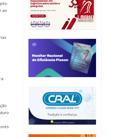
 pós-
r ao
 nas
ra
nção
uturo
dores