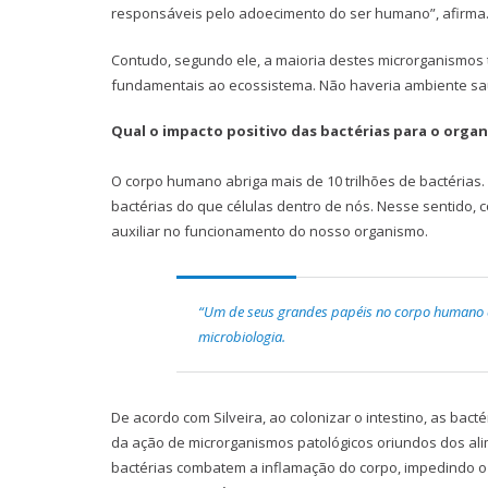
responsáveis pelo adoecimento do ser humano”, afirma. 
Contudo, segundo ele, a maioria destes microrganismos t
fundamentais ao ecossistema. Não haveria ambiente saud
Qual o impacto positivo das bactérias para o org
O corpo humano abriga mais de 10 trilhões de bactérias
bactérias do que células dentro de nós. Nesse sentido, 
auxiliar no funcionamento do nosso organismo.
“Um de seus grandes papéis no corpo humano é 
microbiologia.
De acordo com Silveira, ao colonizar o intestino, as bac
da ação de microrganismos patológicos oriundos dos al
bactérias combatem a inflamação do corpo, impedindo o