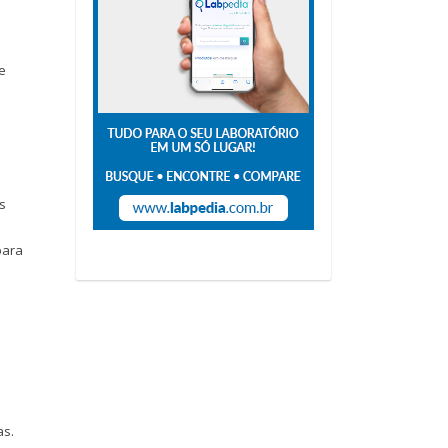
e
s
para
as.