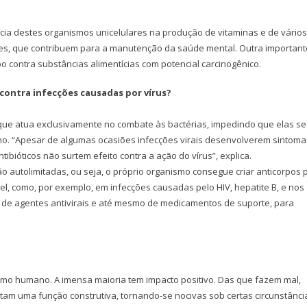
cia destes organismos unicelulares na produção de vitaminas e de vários
res, que contribuem para a manutenção da saúde mental. Outra important
po contra substâncias alimentícias com potencial carcinogênico.
 contra infecções causadas por vírus?
 que atua exclusivamente no combate às bactérias, impedindo que elas se
mo. “Apesar de algumas ocasiões infecções virais desenvolverem sintoma
ibióticos não surtem efeito contra a ação do vírus”, explica.
ão autolimitadas, ou seja, o próprio organismo consegue criar anticorpos 
, como, por exemplo, em infecções causadas pelo HIV, hepatite B, e nos
 de agentes antivirais e até mesmo de medicamentos de suporte, para
ismo humano. A imensa maioria tem impacto positivo. Das que fazem mal,
am uma função construtiva, tornando-se nocivas sob certas circunstânci