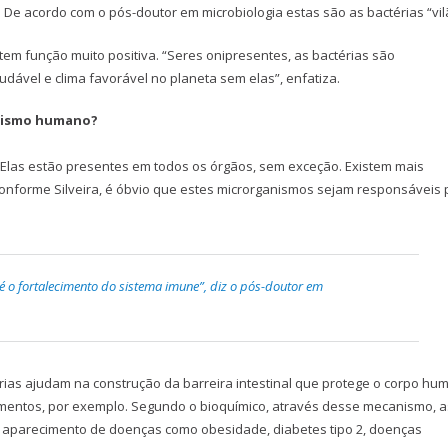
De acordo com o pós-doutor em microbiologia estas são as bactérias “vil
em função muito positiva. “Seres onipresentes, as bactérias são
ável e clima favorável no planeta sem elas”, enfatiza.
anismo humano?
. Elas estão presentes em todos os órgãos, sem exceção. Existem mais
conforme Silveira, é óbvio que estes microrganismos sejam responsáveis 
o fortalecimento do sistema imune”, diz o pós-doutor em
térias ajudam na construção da barreira intestinal que protege o corpo h
imentos, por exemplo. Segundo o bioquímico, através desse mecanismo, a
 aparecimento de doenças como obesidade, diabetes tipo 2, doenças