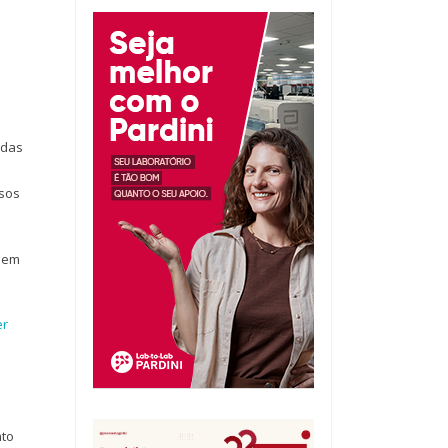
 das
rsos
r em
er
nto