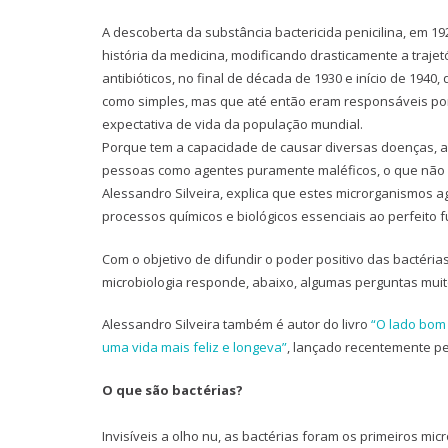
A descoberta da substância bactericida penicilina, em 19
história da medicina, modificando drasticamente a trajet
antibióticos, no final de década de 1930 e início de 1940
como simples, mas que até então eram responsáveis po
expectativa de vida da população mundial.
Porque tem a capacidade de causar diversas doenças, al
pessoas como agentes puramente maléficos, o que não é
Alessandro Silveira, explica que estes microrganismos 
processos químicos e biológicos essenciais ao perfeit
Com o objetivo de difundir o poder positivo das bactéri
microbiologia responde, abaixo, algumas perguntas mui
Alessandro Silveira também é autor do livro
“O lado bom 
uma vida mais feliz e longeva”
, lançado recentemente pe
O que são bactérias?
Invisíveis a olho nu, as bactérias foram os primeiros mic