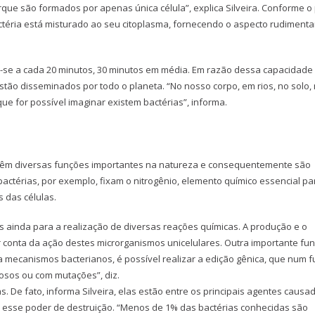
rque são formados por apenas única célula”, explica Silveira. Conforme o
actéria está misturado ao seu citoplasma, fornecendo o aspecto rudimenta
r-se a cada 20 minutos, 30 minutos em média. Em razão dessa capacidade
estão disseminados por todo o planeta. “No nosso corpo, em rios, no solo,
que for possível imaginar existem bactérias”, informa.
s têm diversas funções importantes na natureza e consequentemente são
bactérias, por exemplo, fixam o nitrogênio, elemento químico essencial pa
 das células.
s ainda para a realização de diversas reações químicas. A produção e o
r conta da ação destes microrganismos unicelulares. Outra importante fu
a mecanismos bacterianos, é possível realizar a edição gênica, que num f
osos ou com mutações”, diz.
 De fato, informa Silveira, elas estão entre os principais agentes causa
m esse poder de destruição. “Menos de 1% das bactérias conhecidas são