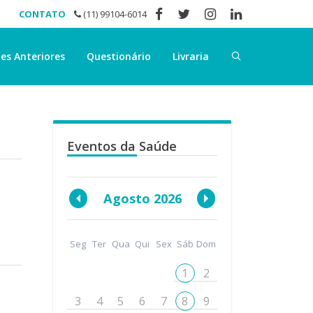
CONTATO
(11) 99104-6014
es Anteriores
Questionário
Livraria
Eventos da Saúde
Agosto 2026
Seg
Ter
Qua
Qui
Sex
Sáb
Dom
1
2
3
4
5
6
7
8
9