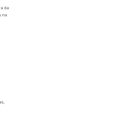
ra da
s na
as,