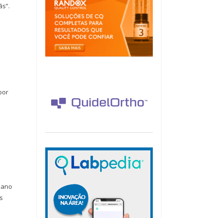
ãs”.
por
umano
s