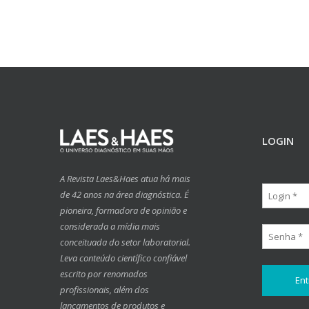
LOGIN
A Revista Laes&Haes atua há mais
de 42 anos na área diagnóstica. É
pioneira, formadora de opinião e
considerada a mídia mais
conceituada do setor laboratorial.
Leva conteúdo científico confiável
escrito por renomados
profissionais, além dos
lançamentos de produtos e