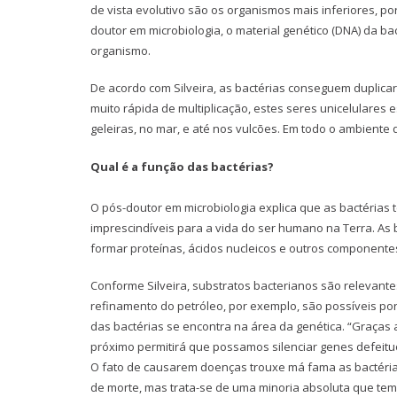
de vista evolutivo são os organismos mais inferiores, po
doutor em microbiologia, o material genético (DNA) da b
organismo.
De acordo com Silveira, as bactérias conseguem duplica
muito rápida de multiplicação, estes seres unicelulares 
geleiras, no mar, e até nos vulcões. Em todo o ambiente 
Qual é a função das bactérias?
O pós-doutor em microbiologia explica que as bactéria
imprescindíveis para a vida do ser humano na Terra. As 
formar proteínas, ácidos nucleicos e outros componentes
Conforme Silveira, substratos bacterianos são relevante
refinamento do petróleo, por exemplo, são possíveis po
das bactérias se encontra na área da genética. “Graças 
próximo permitirá que possamos silenciar genes defeitu
O fato de causarem doenças trouxe má fama as bactérias.
de morte, mas trata-se de uma minoria absoluta que te