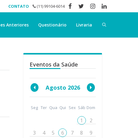
CONTATO
(11) 99104-6014
es Anteriores
Questionário
Livraria
Eventos da Saúde
Agosto 2026
Seg
Ter
Qua
Qui
Sex
Sáb
Dom
1
2
3
4
5
6
7
8
9