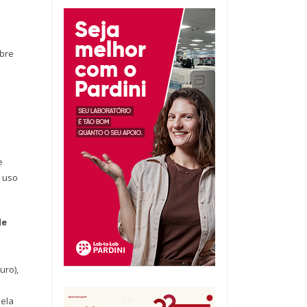
ebre
e
o uso
de
uro),
pela