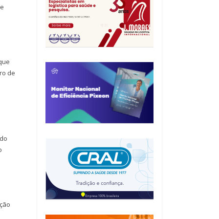
ue
 que
ro de
ndo
o
eção