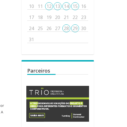
10
11
12
13
14
15
16
17
18
19
20
21
22
23
24
25
26
27
28
29
30
31
Parceiros
dor
 A