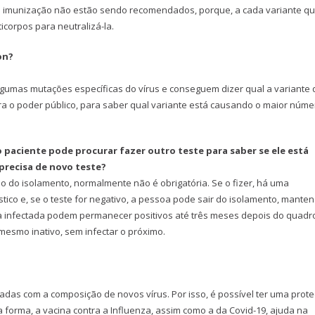
 de imunização não estão sendo recomendados, porque, a cada variante q
corpos para neutralizá-la.
on?
lgumas mutações específicas do vírus e conseguem dizer qual a variante
ara o poder público, para saber qual variante está causando o maior núme
 paciente pode procurar fazer outro teste para saber se ele está
precisa de novo teste?
ão do isolamento, normalmente não é obrigatória. Se o fizer, há uma
ico e, se o teste for negativo, a pessoa pode sair do isolamento, mante
a infectada podem permanecer positivos até três meses depois do quadr
 mesmo inativo, sem infectar o próximo.
zadas com a composição de novos vírus. Por isso, é possível ter uma prot
forma, a vacina contra a Influenza, assim como a da Covid-19, ajuda na