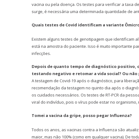
vacina ou pela doença. Os testes para verificar a taxa
surge, é necessária uma determinada quantidade de anti
Quais testes de Covid identificam a variante Ômicr
Existem alguns testes de genotipagem que identificam a
está na amostra do paciente. Isso é muito importante p
infecções.
Depois de quanto tempo de diagnóstico positivo, o
testando negativo e retomar a vida social? Ou não 
A testagem de Covid-19 após o diagnóstico, para liberaç
recomendação da testagem no quinto dia após o diagnóst
os cuidados necessários. Os testes de RT-PCR da pesso
viral do indivíduo, pois o vírus pode estar no organismo,
Tomei a vacina da gripe, posso pegar Influenza?
Todos os anos, as vacinas contra a Influenza são atuali
maior, mas não 100% (como em qualquer vacina). De toda 