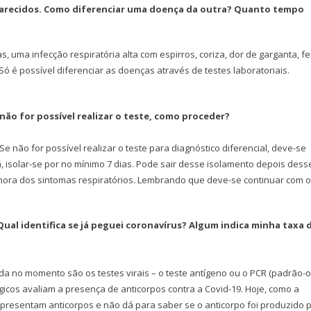
 parecidos. Como diferenciar uma doença da outra? Quanto tempo
uma infecção respiratória alta com espirros, coriza, dor de garganta, f
ó é possível diferenciar as doenças através de testes laboratoriais.
não for possível realizar o teste, como proceder?
 não for possível realizar o teste para diagnóstico diferencial, deve-se
 isolar-se por no mínimo 7 dias. Pode sair desse isolamento depois dess
lhora dos sintomas respiratórios. Lembrando que deve-se continuar com 
Qual identifica se já peguei coronavírus? Algum indica minha taxa 
da no momento são os testes virais – o teste antígeno ou o PCR (padrão-o
icos avaliam a presença de anticorpos contra a Covid-19. Hoje, como a
presentam anticorpos e não dá para saber se o anticorpo foi produzido 