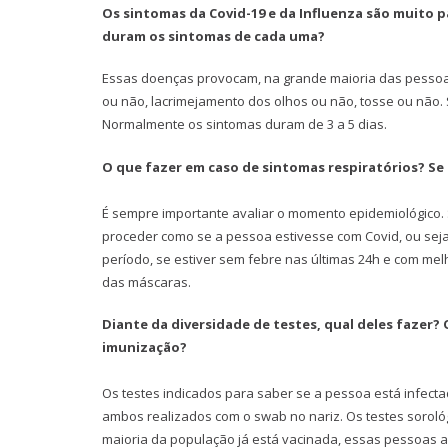
Os sintomas da Covid-19 e da Influenza são muito
duram os sintomas de cada uma?
Essas doenças provocam, na grande maioria das pessoas, 
ou não, lacrimejamento dos olhos ou não, tosse ou não. S
Normalmente os sintomas duram de 3 a 5 dias.
O que fazer em caso de sintomas respiratórios? Se 
É sempre importante avaliar o momento epidemiológico. Se
proceder como se a pessoa estivesse com Covid, ou seja,
período, se estiver sem febre nas últimas 24h e com me
das máscaras.
Diante da diversidade de testes, qual deles fazer? 
imunização?
Os testes indicados para saber se a pessoa está infecta
ambos realizados com o swab no nariz. Os testes sorológ
maioria da população já está vacinada, essas pessoas a