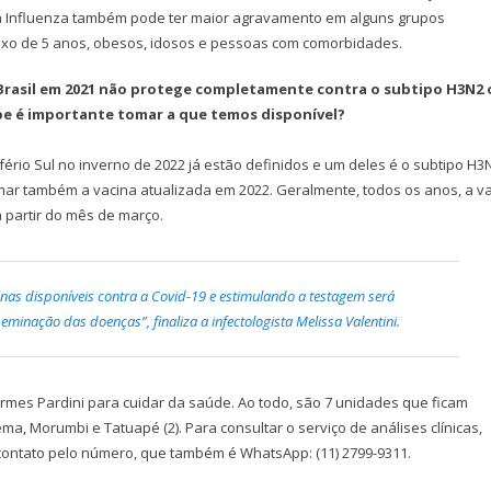
 a Influenza também pode ter maior agravamento em alguns grupos
aixo de 5 anos, obesos, idosos e pessoas com comorbidades.
o Brasil em 2021 não protege completamente contra o subtipo H3N2
pe é importante tomar a que temos disponível?
ério Sul no inverno de 2022 já estão definidos e um deles é o subtipo H3
r também a vacina atualizada em 2022. Geralmente, todos os anos, a v
a partir do mês de março.
nas disponíveis contra a Covid-19 e estimulando a testagem será
seminação das doenças”, finaliza a infectologista Melissa Valentini.
rmes Pardini para cuidar da saúde. Ao todo, são 7 unidades que ficam
ema, Morumbi e Tatuapé (2). Para consultar o serviço de análises clínicas,
 contato pelo número, que também é WhatsApp: (11) 2799-9311.