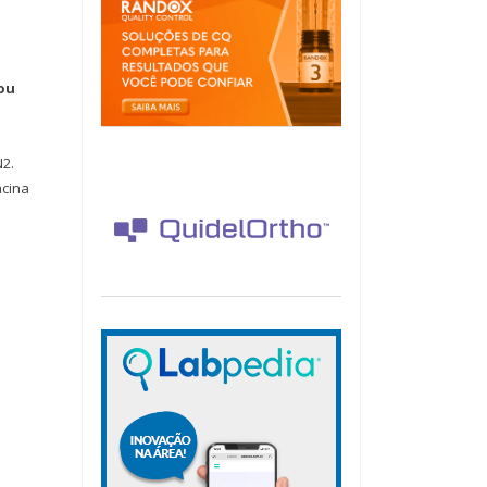
 ou
N2.
acina