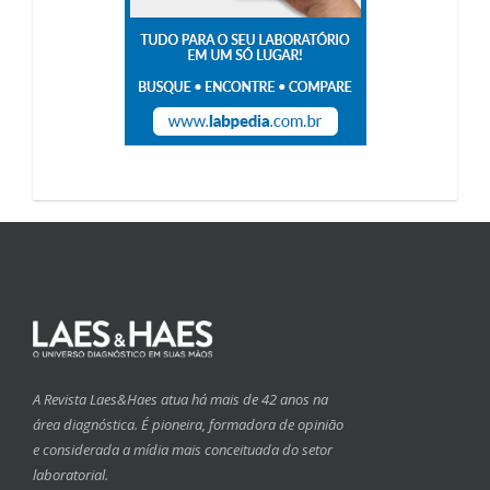
A Revista Laes&Haes atua há mais de 42 anos na
área diagnóstica. É pioneira, formadora de opinião
e considerada a mídia mais conceituada do setor
laboratorial.