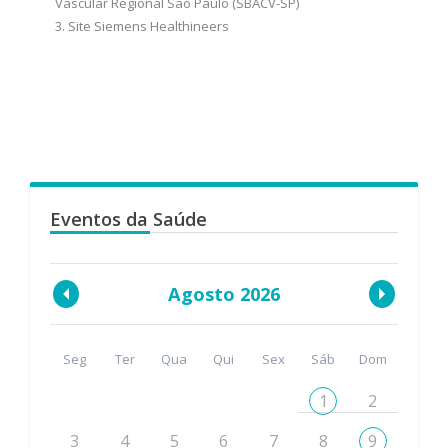
Vascular Regional São Paulo (SBACV-SP)
3. Site Siemens Healthineers
Eventos da Saúde
Agosto 2026
Seg
Ter
Qua
Qui
Sex
Sáb
Dom
1
2
3
4
5
6
7
8
9