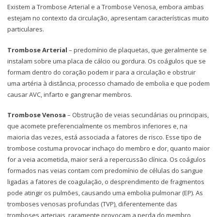
Existem a Trombose Arterial e a Trombose Venosa, embora ambas
estejam no contexto da circulação, apresentam características muito
particulares.
Trombose Arterial
– predomínio de plaquetas, que geralmente se
instalam sobre uma placa de cálcio ou gordura. Os coágulos que se
formam dentro do coração podem ir para a circulação e obstruir
uma artéria à distância, processo chamado de embolia e que podem
causar AVC, infarto e gangrenar membros.
Trombose Venosa
– Obstrução de veias secundárias ou principais,
que acomete preferencialmente os membros inferiores e, na
maioria das vezes, está associada a fatores de risco. Esse tipo de
trombose costuma provocar inchaço do membro e dor, quanto maior
for a veia acometida, maior será a repercussão clínica. Os coágulos
formados nas veias contam com predomínio de células do sangue
ligadas a fatores de coagulação, o desprendimento de fragmentos
pode atingir os pulmões, causando uma embolia pulmonar (EP). As
tromboses venosas profundas (TVP), diferentemente das
tromboses arteriais, raramente provocam a perda do membro,