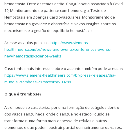
hemostasia. Entre os temas estão: Coagulopatia associada à Covid-
19, Monitoramento do paciente com hemorragia, Teste de
Hemostasia em Doenças Cardiovasculares, Monitoramento de
hemostasia na gravidez e obstetrícia e Novos insights sobre os
mecanismos e a gestão do equilíbrio hemostático.
Acesse as aulas pelo link:
https://www.siemens-
healthineers.com/br/news-and-events/conferences-events-
new/hemostasis-science-weeks
Caso tenha mais interesse sobre o assunto também pode acessar:
https://www.siemens-healthineers.com/br/press-releases/dia-
mundial-trombose-21?stc=brhc200288
O que é trombose?
A trombose se caracteriza por uma formação de coágulos dentro
dos vasos sanguíneos, onde o sangue no estado líquido se
transforma numa forma mais espessa de células e outros
elementos e que podem obstruir parcial ou inteiramente os vasos.