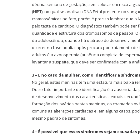
décima semana de gestação, sem colocar em risco a gravi
(NIPT), no qual se analisa o DNA Fetal presente no sangu
cromossômicas no feto, porém é preciso lembrar que o NI
pelo teste de cariótipo. O diagnóstico também pode ser 
quantidade e estrutura dos cromossomos da pessoa. O di
da adolescência, quando há o atraso do desenvolviment
ocorrer na fase adulta, após procura por tratamento de i
adultos é a azoospermia (ausência completa de esperm
levantar a suspeita, que deve ser confirmada com a análi
3 – E no caso da mulher, como identificar a síndrom
No geral, estas meninas têm uma estatura mais baixa (e
Outro fator importante de identificação é a ausência d
de desenvolvimento das características sexuais secundá
formação dos ovários nestas meninas, os chamados ovário
comuns as alterações cardíacas e, em alguns casos, pod
mesmo padrão de sintomas.
4 – É possível que essas síndromes sejam causadas