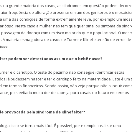
s na grande maioria dos casos, as síndromes em questão podem decorre
 maior frequência de alteração presente em um dos genitores é o mosaici
enta uma das condições de forma extremamente leve, por exemplo um mos
ariótipo. Neste caso a mulher não tem qualquer sinal ou sintoma da sínd
 a passagem da doença com um risco maior do que o populacional. O mes
er. A maioria esmagadora de casos de Turner e Klinefelter são de erros de
iose.
elter podem ser detectadas assim que o bebê nasce?
urner é o cariótipo. O teste do pezinho não consegue identificar estas
os já pudessem nascer e ter o cariótipo feito na maternidade. Este é um 
el em termos financeiros. Sendo assim, não vejo porque não o incluir com
tante, pois evitaria muita dor de cabeça para casais no futuro em termos
ade provocada pela síndrome de Klinefelter?
ia, isso se torna mais fácil. É possível, por exemplo, realizar uma