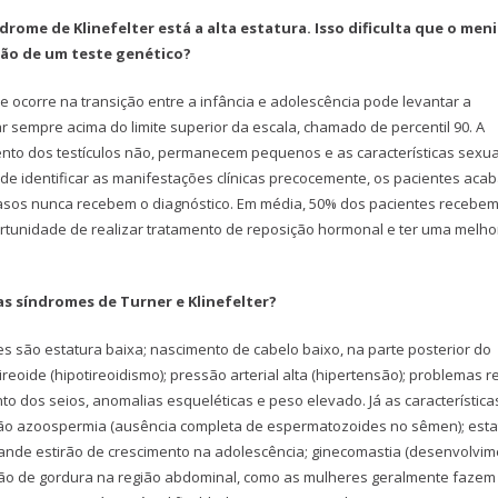
ndrome de Klinefelter está a alta estatura. Isso dificulta que o men
ção de um teste genético?
e ocorre na transição entre a infância e adolescência pode levantar a
 sempre acima do limite superior da escala, chamado de percentil 90. A
nto dos testículos não, permanecem pequenos e as características sexua
de identificar as manifestações clínicas precocemente, os pacientes aca
asos nunca recebem o diagnóstico. Em média, 50% dos pacientes recebem
tunidade de realizar tratamento de reposição hormonal e ter uma melho
as síndromes de Turner e Klinefelter?
es são estatura baixa; nascimento de cabelo baixo, na parte posterior do
eoide (hipotireoidismo); pressão arterial alta (hipertensão); problemas r
 dos seios, anomalias esqueléticas e peso elevado. Já as característica
são azoospermia (ausência completa de espermatozoides no sêmen); esta
ande estirão de crescimento na adolescência; ginecomastia (desenvolvi
ção de gordura na região abdominal, como as mulheres geralmente fazem