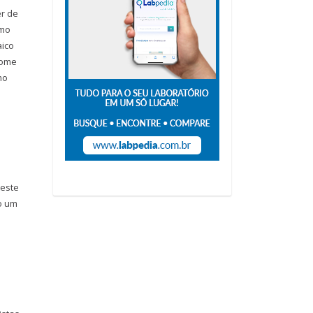
r de
smo
aico
rome
mo
teste
o um