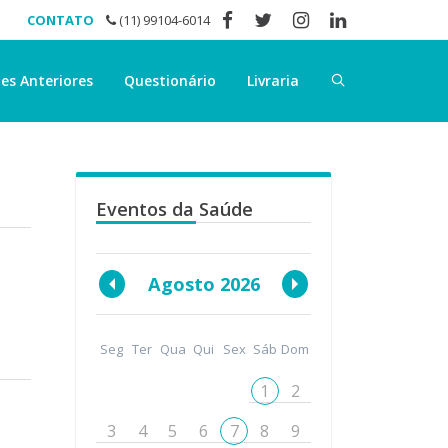
CONTATO
(11) 99104-6014
es Anteriores
Questionário
Livraria
Eventos da Saúde
Agosto 2026
Seg
Ter
Qua
Qui
Sex
Sáb
Dom
1
2
3
4
5
6
7
8
9