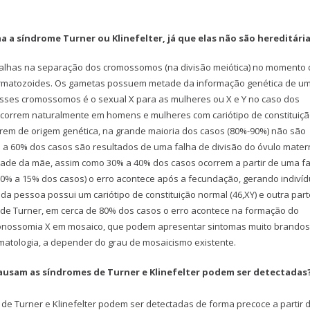
a síndrome Turner ou Klinefelter, já que elas não são hereditári
 falhas na separação dos cromossomos (na divisão meiótica) no momento
rmatozoides. Os gametas possuem metade da informação genética de u
esses cromossomos é o sexual X para as mulheres ou X e Y no caso dos
correm naturalmente em homens e mulheres com cariótipo de constituiç
rem de origem genética, na grande maioria dos casos (80%-90%) não são
 a 60% dos casos são resultados de uma falha de divisão do óvulo mater
ade da mãe, assim como 30% a 40% dos casos ocorrem a partir de uma f
0% a 15% dos casos) o erro acontece após a fecundação, gerando indiví
da pessoa possui um cariótipo de constituição normal (46,XY) e outra part
e de Turner, em cerca de 80% dos casos o erro acontece na formação do
onossomia X em mosaico, que podem apresentar sintomas muito brandos
matologia, a depender do grau de mosaicismo existente.
causam as síndromes de Turner e Klinefelter podem ser detectadas
e Turner e Klinefelter podem ser detectadas de forma precoce a partir 