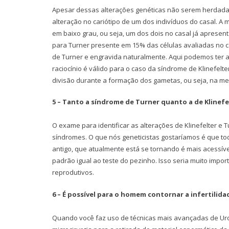
Apesar dessas alterações genéticas não serem herdada
alteração no cariótipo de um dos indivíduos do casal. A
em baixo grau, ou seja, um dos dois no casal já apres
para Turner presente em 15% das células avaliadas no c
de Turner e engravida naturalmente. Aqui podemos ter
raciocínio é válido para o caso da síndrome de Klinefelt
divisão durante a formação dos gametas, ou seja, na me
5 – Tanto a síndrome de Turner quanto a de Klinef
O exame para identificar as alterações de Klinefelter e T
síndromes. O que nós geneticistas gostaríamos é que tod
antigo, que atualmente está se tornando é mais acessív
padrão igual ao teste do pezinho. Isso seria muito impor
reprodutivos.
6 – É possível para o homem contornar a infertilid
Quando você faz uso de técnicas mais avançadas de Urolog