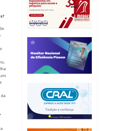
as?
 da
m
ão
no,
alha
duos
e
 da
?
da