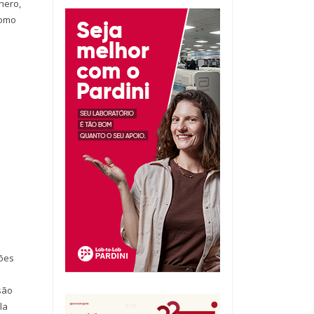
nero,
como
ões
são
la