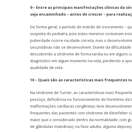
9 – Entre as principais manifestações clínicas da sí
seja encaminhado – antes de crescer – para realiza
De forma geral, o período do estirão de crescimento – qu
suspeita do pediatra, pois estes meninos costumam estar
puberdade ocorre na idade correta, mas o desenvolvime
secundárias não se desenvolvem. Diante da dificuldade 
descobrindo a síndrome de forma tardia ou em alguns c
diagnóstico em algum momento na vida, perdendo a opor
qualidade de vida.
10 – Quais são as características mais frequentes n
Na síndrome de Turner, as características mais frequent
pescoço; deficiência no funcionamento do hormônio da tir
malformações cardíacas congênitas; leve desenvolvimento
frequentes das pacientes com síndrome de Klinefelter 
maior que o considerado dentro da normalidade, com gr
de glândulas mamárias); na fase adulta, alguma deposi