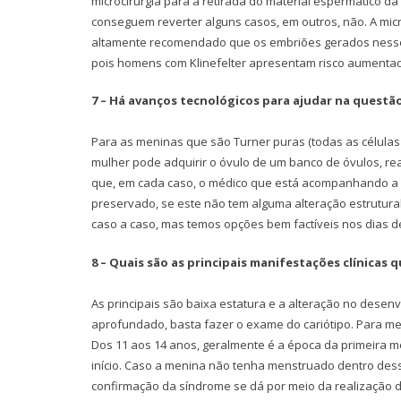
microcirurgia para a retirada do material espermático d
conseguem reverter alguns casos, em outros, não. A micro
altamente recomendado que os embriões gerados nesse 
pois homens com Klinefelter apresentam risco aumenta
7 – Há avanços tecnológicos para ajudar na questã
Para as meninas que são Turner puras (todas as células 
mulher pode adquirir o óvulo de um banco de óvulos, reali
que, em cada caso, o médico que está acompanhando a pac
preservado, se este não tem alguma alteração estrutural 
caso a caso, mas temos opções bem factíveis nos dias d
8 – Quais são as principais manifestações clínicas 
As principais são baixa estatura e a alteração no dese
aprofundado, basta fazer o exame do cariótipo. Para m
Dos 11 aos 14 anos, geralmente é a época da primeira 
início. Caso a menina não tenha menstruado dentro desse
confirmação da síndrome se dá por meio da realização d