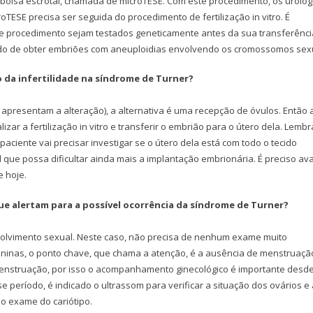
a bolsa escrotal, chamada de microTESE. Com este procedimento, os urolog
TESE precisa ser seguida do procedimento de fertilização in vitro. É
procedimento sejam testados geneticamente antes da sua transferênci
do de obter embriões com aneuploidias envolvendo os cromossomos sex
o da infertilidade na síndrome de Turner?
apresentam a alteração), a alternativa é uma recepção de óvulos. Então 
zar a fertilização in vitro e transferir o embrião para o útero dela. Lemb
iente vai precisar investigar se o útero dela está com todo o tecido
que possa dificultar ainda mais a implantação embrionária. É preciso ava
e hoje.
que alertam para a possível ocorrência da síndrome de Turner?
nvolvimento sexual. Neste caso, não precisa de nenhum exame muito
eninas, o ponto chave, que chama a atenção, é a ausência de menstruaçã
menstruação, por isso o acompanhamento ginecológico é importante desd
 período, é indicado o ultrassom para verificar a situação dos ovários e 
o exame do cariótipo.