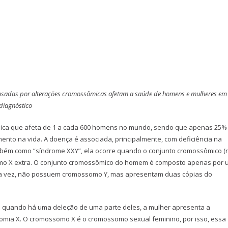
causadas por alterações cromossômicas afetam a saúde de homens e mulheres em
diagnóstico
ca que afeta de 1 a cada 600 homens no mundo, sendo que apenas 25%
nto na vida. A doença é associada, principalmente, com deficiência na
ambém como “síndrome XXY”, ela ocorre quando o conjunto cromossômico (
omo X extra. O conjunto cromossômico do homem é composto apenas por 
a vez, não possuem cromossomo Y, mas apresentam duas cópias do
 quando há uma deleção de uma parte deles, a mulher apresenta a
mia X. O cromossomo X é o cromossomo sexual feminino, por isso, essa