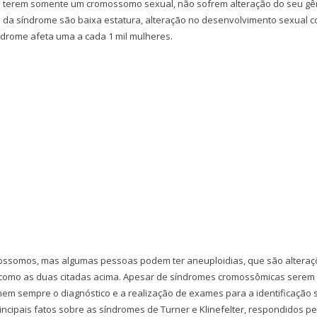
 terem somente um cromossomo sexual, não sofrem alteração do seu gê
cas da síndrome são baixa estatura, alteração no desenvolvimento sexual 
ndrome afeta uma a cada 1 mil mulheres.
ssomos, mas algumas pessoas podem ter aneuploidias, que são alteraç
como as duas citadas acima. Apesar de síndromes cromossômicas serem
em sempre o diagnóstico e a realização de exames para a identificação 
incipais fatos sobre as síndromes de Turner e Klinefelter, respondidos pe