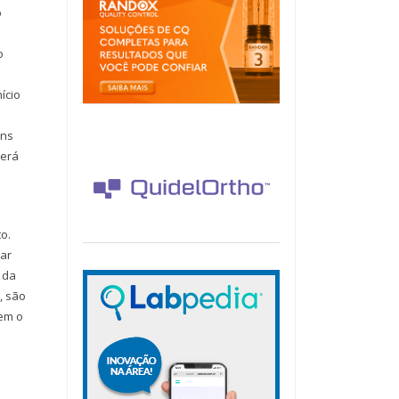
o
o
ício
e
ens
derá
o.
lar
 da
, são
uem o