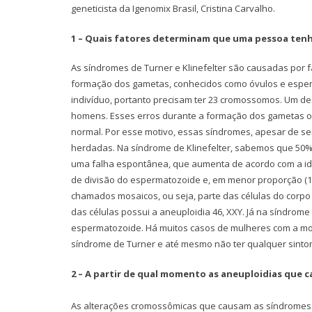
geneticista da Igenomix Brasil, Cristina Carvalho.
1 – Quais fatores determinam que uma pessoa tenha 
As síndromes de Turner e Klinefelter são causadas por
formação dos gametas, conhecidos como óvulos e espe
indivíduo, portanto precisam ter 23 cromossomos. Um d
homens. Esses erros durante a formação dos gametas o
normal. Por esse motivo, essas síndromes, apesar de se
herdadas. Na síndrome de Klinefelter, sabemos que 50%
uma falha espontânea, que aumenta de acordo com a id
de divisão do espermatozoide e, em menor proporção (1
chamados mosaicos, ou seja, parte das células do corpo 
das células possui a aneuploidia 46, XXY. Já na síndrom
espermatozoide. Há muitos casos de mulheres com a m
síndrome de Turner e até mesmo não ter qualquer sinto
2 – A partir de qual momento as aneuploidias que 
As alterações cromossômicas que causam as síndromes d