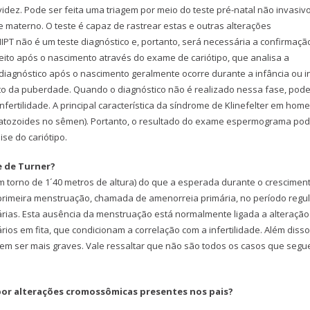
dez. Pode ser feita uma triagem por meio do teste pré-natal não invasiv
e materno. O teste é capaz de rastrear estas e outras alterações
PT não é um teste diagnóstico e, portanto, será necessária a confirmaçã
feito após o nascimento através do exame de cariótipo, que analisa a
agnóstico após o nascimento geralmente ocorre durante a infância ou in
o da puberdade. Quando o diagnóstico não é realizado nessa fase, pod
nfertilidade. A principal característica da síndrome de Klinefelter em hom
atozoides no sêmen). Portanto, o resultado do exame espermograma po
se do cariótipo.
e de Turner?
m torno de 1´40 metros de altura) do que a esperada durante o cresciment
a primeira menstruação, chamada de amenorreia primária, no período regu
rias. Esta ausência da menstruação está normalmente ligada a alteração
s em fita, que condicionam a correlação com a infertilidade. Além disso
em ser mais graves. Vale ressaltar que não são todos os casos que seg
 por alterações cromossômicas presentes nos pais?