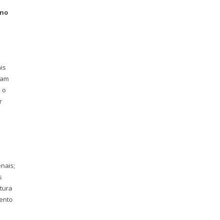
ino
is
bam
 o
r
enais;
s
tura
mento