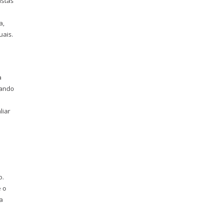
istas
a,
uais.
a
rando
liar
o.
e o
a