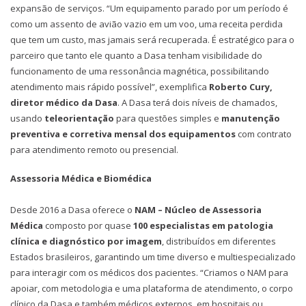
expansão de serviços. “Um equipamento parado por um período é
como um assento de avião vazio em um voo, uma receita perdida
que tem um custo, mas jamais será recuperada. É estratégico para o
parceiro que tanto ele quanto a Dasa tenham visibilidade do
funcionamento de uma ressonância magnética, possibilitando
atendimento mais rápido possível”, exemplifica
Roberto Cury,
diretor médico da Dasa
. A Dasa terá dois níveis de chamados,
usando
teleorientação
para questões simples e
manutenção
preventiva e corretiva mensal dos equipamentos
com contrato
para atendimento remoto ou presencial.
Assessoria Médica e Biomédica
Desde 2016 a Dasa oferece o
NAM – Núcleo de Assessoria
Médica
composto por quase
100 especialistas em patologia
clínica e diagnóstico por imagem
, distribuídos em diferentes
Estados brasileiros, garantindo um time diverso e multiespecializado
para interagir com os médicos dos pacientes. “Criamos o NAM para
apoiar, com metodologia e uma plataforma de atendimento, o corpo
clínico da Dasa e também médicos externos, em hospitais ou