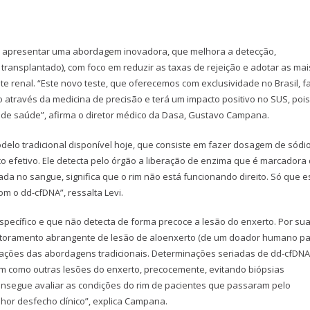
sa apresentar uma abordagem inovadora, que melhora a detecção,
transplantado), com foco em reduzir as taxas de rejeição e adotar as mai
e renal. “Este novo teste, que oferecemos com exclusividade no Brasil, f
o através da medicina de precisão e terá um impacto positivo no SUS, pois
o de saúde”, afirma o diretor médico da Dasa, Gustavo Campana.
lo tradicional disponível hoje, que consiste em fazer dosagem de sódi
o efetivo. Ele detecta pelo órgão a liberação de enzima que é marcadora
ada no sangue, significa que o rim não está funcionando direito. Só que 
m o dd-cfDNA”, ressalta Levi.
específico e que não detecta de forma precoce a lesão do enxerto. Por sua
nitoramento abrangente de lesão de aloenxerto (de um doador humano p
itações das abordagens tradicionais. Determinações seriadas de dd-cfDNA
em como outras lesões do enxerto, precocemente, evitando biópsias
onsegue avaliar as condições do rim de pacientes que passaram pelo
hor desfecho clínico”, explica Campana.