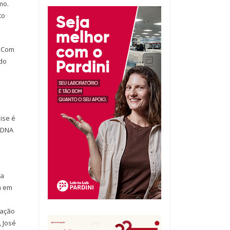
mo.
to
. Com
 do
ise é
 DNA
ia
á em
iação
 José