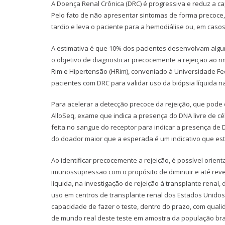
A Doença Renal Crônica (DRC) é progressiva e reduz a c
Pelo fato de não apresentar sintomas de forma precoce,
tardio e leva o paciente para a hemodiálise ou, em caso
A estimativa é que 10% dos pacientes desenvolvam algum
o objetivo de diagnosticar precocemente a rejeição ao ri
Rim e Hipertensão (HRim), conveniado à Universidade F
pacientes com DRC para validar uso da biópsia líquida na 
Para acelerar a detecção precoce da rejeição, que pode
AlloSeq, exame que indica a presença do DNA livre de cé
feita no sangue do receptor para indicar a presença d
do doador maior que a esperada é um indicativo que es
Ao identificar precocemente a rejeição, é possível orie
imunossupressão com o propósito de diminuir e até rever
líquida, na investigação de rejeição à transplante renal,
uso em centros de transplante renal dos Estados Unido
capacidade de fazer o teste, dentro do prazo, com qual
de mundo real deste teste em amostra da população bra