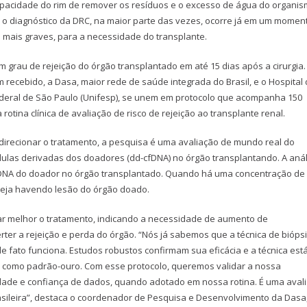
apacidade do rim de remover os resíduos e o excesso de água do organis
 o diagnóstico da DRC, na maior parte das vezes, ocorre já em um momen
s mais graves, para a necessidade do transplante.
 grau de rejeição do órgão transplantado em até 15 dias após a cirurgia
m recebido, a Dasa, maior rede de saúde integrada do Brasil, e o Hospital
ederal de São Paulo (Unifesp), se unem em protocolo que acompanha 150
rotina clínica de avaliação de risco de rejeição ao transplante renal.
 direcionar o tratamento, a pesquisa é uma avaliação de mundo real do
lulas derivadas dos doadores (dd-cfDNA) no órgão transplantando. A anál
e DNA do doador no órgão transplantado. Quando há uma concentração de
teja havendo lesão do órgão doado.
ntar melhor o tratamento, indicando a necessidade de aumento de
ter a rejeição e perda do órgão. “Nós já sabemos que a técnica de bióps
 de fato funciona. Estudos robustos confirmam sua eficácia e a técnica est
s como padrão-ouro. Com esse protocolo, queremos validar a nossa
idade e confiança de dados, quando adotado em nossa rotina. É uma aval
sileira”, destaca o coordenador de Pesquisa e Desenvolvimento da Dasa,