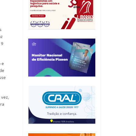
s
az
 9
o e
 de
esse
 vez,
ara