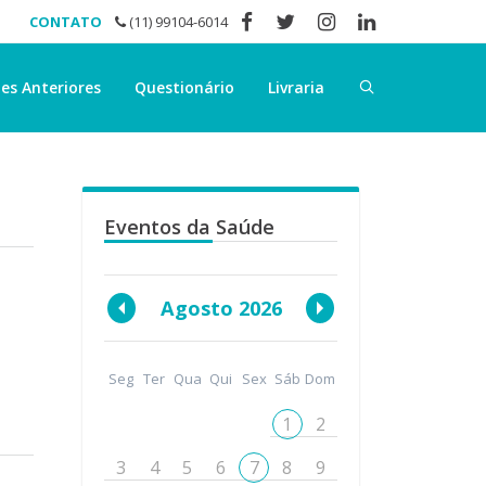
CONTATO
(11) 99104-6014
es Anteriores
Questionário
Livraria
Eventos da Saúde
Agosto 2026
Seg
Ter
Qua
Qui
Sex
Sáb
Dom
1
2
3
4
5
6
7
8
9