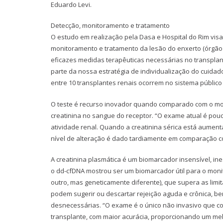
Eduardo Levi.
Detecção, monitoramento e tratamento
O estudo em realização pela Dasa e Hospital do Rim vi
monitoramento e tratamento da lesão do enxerto (órgão 
eficazes medidas terapêuticas necessárias no transplant
parte da nossa estratégia de individualização do cuidad
entre 10 transplantes renais ocorrem no sistema públic
O teste é recurso inovador quando comparado com o mode
creatinina no sangue do receptor. “O exame atual é pouc
atividade renal. Quando a creatinina sérica está aument
nível de alteração é dado tardiamente em comparação co
A creatinina plasmática é um biomarcador insensível, in
o dd-cfDNA mostrou ser um biomarcador útil para o mo
outro, mas geneticamente diferente), que supera as lim
podem sugerir ou descartar rejeição aguda e crônica, b
desnecessárias. “O exame é o único não invasivo que c
transplante, com maior acurácia, proporcionando um mel