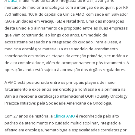
A
Dasa
, maior rede de saúde integrada do Brasil, avança no
mercado de medicina oncológica com a intenção de adquirir, por R$
750 milhões, 100% do capital da Clínica AMO, com sede em Salvador
(BA) e unidades em Aracaju (SE) e Natal (RN). Uma das motivações
desta união é o alinhamento de propósito entre as duas empresas
que vêm construindo, ao longo dos anos, um modelo de
ecossistema baseado na integração do cuidado. Para a Dasa, a
medicina oncológica materializa esse modelo de atendimento
coordenado em todas as etapas da atenção primária, secundária e
de alta complexidade, além do acompanhamento pós-tratamento. A
operação ainda está sujeita à aprovação dos órgãos reguladores.
A AMO está posicionada entre os principais players de maior
faturamento e excelência em oncologia no Brasil e é a primeira na
Bahia a receber a certificação internacional QOPI (Quality Oncology
Practice Initiative) pela Sociedade Americana de Oncologia.
Com 27 anos de história, a
Clínica AMO
é reconhecida pelo alto
padrão de atendimento no cuidado multidisciplinar, integrado e
efetivo em oncologia, hematologia e especialidades correlatas por