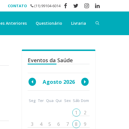
CONTATO
(11) 99104-6014
es Anteriores
Questionário
Livraria
Eventos da Saúde
Agosto 2026
Seg
Ter
Qua
Qui
Sex
Sáb
Dom
1
2
3
4
5
6
7
8
9