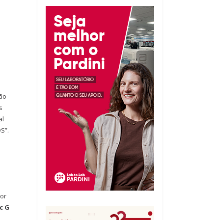
ão
s
al
S”.
por
c G