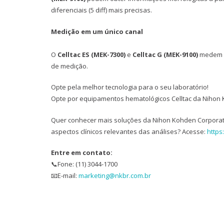
diferenciais (5 diff) mais precisas.
Medição em um único canal
O
Celltac ES (MEK-7300)
e
Celltac G (MEK-9100)
medem ca
de medição.
Opte pela melhor tecnologia para o seu laboratório!
Opte por equipamentos hematológicos Celltac da Nihon
Quer conhecer mais soluções da Nihon Kohden Corporatio
aspectos clínicos relevantes das análises? Acesse:
https
Entre em contato:
📞Fone: (11) 3044-1700
📧E-mail:
marketing@nkbr.com.br