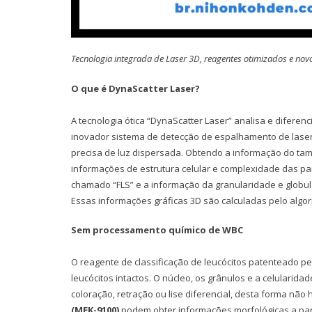
Tecnologia integrada de Laser 3D, reagentes otimizados e novo
O que é DynaScatter Laser?
A tecnologia ótica “DynaScatter Laser” analisa e difere
inovador sistema de detecção de espalhamento de lase
precisa de luz dispersada. Obtendo a informação do t
informações de estrutura celular e complexidade das pa
chamado “FLS” e a informação da granularidade e globul
Essas informações gráficas 3D são calculadas pelo algo
Sem processamento químico de WBC
O reagente de classificação de leucócitos patenteado p
leucócitos intactos. O núcleo, os grânulos e a celularid
coloração, retração ou lise diferencial, desta forma não
(MEK-9100)
podem obter informações morfológicas a part