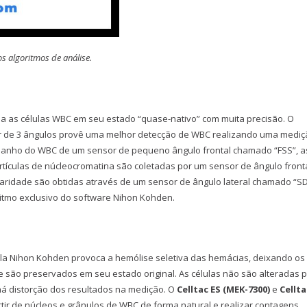
s algoritmos de análise.
ncia as células WBC em seu estado “quase-nativo” com muita precisão. O
r de 3 ângulos provê uma melhor detecção de WBC realizando uma mediç
amanho do WBC de um sensor de pequeno ângulo frontal chamado “FSS”, a
rtículas de núcleocromatina são coletadas por um sensor de ângulo front
aridade são obtidas através de um sensor de ângulo lateral chamado “SD
ritmo exclusivo do software Nihon Kohden.
ela Nihon Kohden provoca a hemólise seletiva das hemácias, deixando os
ade são preservados em seu estado original. As células não são alteradas 
 há distorção dos resultados na medição. O
Celltac ES (MEK-7300)
e
Cellta
ir de núcleos e grânulos de WBC de forma natural e realizar contagens