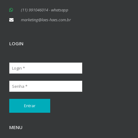
(11) 991046014 - whatsapp
marketing@laes-haes.com.br
LOGIN
MENU