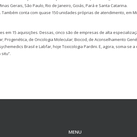
nas Gerais, São Paulo, Rio de Janeiro, Goiás, Pará e Santa Catarina.
ros. Também conta com quase 150 unidades próprias de atendimento, em M
hões em 15 aquisições. Dessas, cinco são de empresas de alta especializaç
ar; Progenética, de Oncologia Molecular; Biocod, de Aconselhamento Genét
chemedics Brasil e Labfar, hoje Toxicologia Pardini. E, agora, soma-se a 
situ”.
MENU