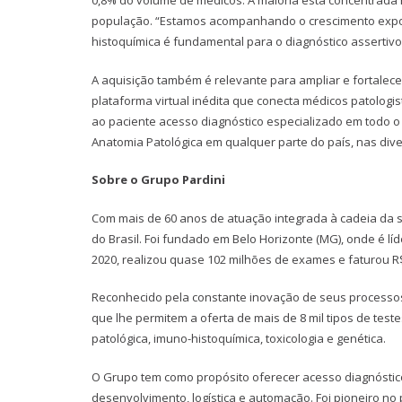
0,8% do volume de médicos. A maioria está concentrada 
população. “Estamos acompanhando o crescimento expone
histoquímica é fundamental para o diagnóstico assertivo
A aquisição também é relevante para ampliar e fortalecer
plataforma virtual inédita que conecta médicos patologi
ao paciente acesso diagnóstico especializado em todo o t
Anatomia Patológica em qualquer parte do país, nas div
Sobre o Grupo Pardini
Com mais de 60 anos de atuação integrada à cadeia da sa
do Brasil. Foi fundado em Belo Horizonte (MG), onde é lí
2020, realizou quase 102 milhões de exames e faturou R$
Reconhecido pela constante inovação de seus processos 
que lhe permitem a oferta de mais de 8 mil tipos de test
patológica, imuno-histoquímica, toxicologia e genética.
O Grupo tem como propósito oferecer acesso diagnóstico 
desenvolvimento, logística e automação. Foi pioneiro no 