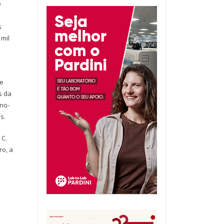
o
s
 mil
o
de
s da
no-
s.
 C.
ro, a