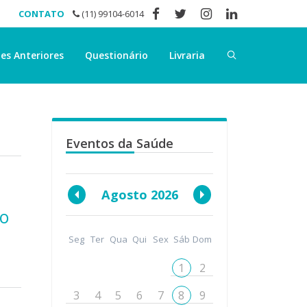
CONTATO
(11) 99104-6014
es Anteriores
Questionário
Livraria
Eventos da Saúde
Agosto 2026
 o
Seg
Ter
Qua
Qui
Sex
Sáb
Dom
1
2
3
4
5
6
7
8
9