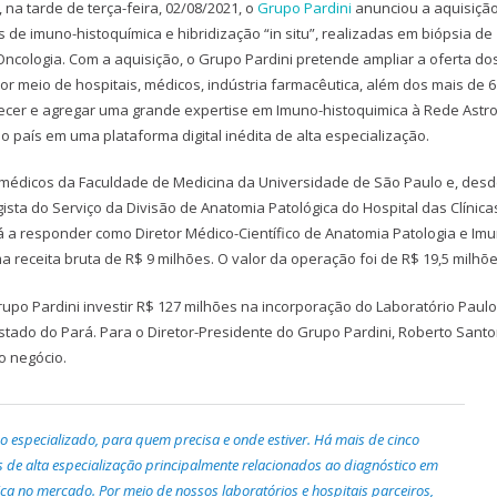
na tarde de terça-feira, 02/08/2021, o
Grupo Pardini
anunciou a aquisiçã
s de imuno-histoquímica e hibridização “in situ”, realizadas em biópsia de
ncologia. Com a aquisição, o Grupo Pardini pretende ampliar a oferta do
r meio de hospitais, médicos, indústria farmacêutica, além dos mais de 6
talecer e agregar uma grande expertise em Imuno-histoquimica à Rede Astr
o país em uma plataforma digital inédita de alta especialização.
r médicos da Faculdade de Medicina da Universidade de São Paulo e, des
gista do Serviço da Divisão de Anatomia Patológica do Hospital das Clínica
a responder como Diretor Médico-Científico de Anatomia Patologia e Imu
 receita bruta de R$ 9 milhões. O valor da operação foi de R$ 19,5 milhõe
po Pardini investir R$ 127 milhões na incorporação do Laboratório Paulo
tado do Pará. Para o Diretor-Presidente do Grupo Pardini, Roberto Santo
o negócio.
o especializado, para quem precisa e onde estiver. Há mais de cinco
 de alta especialização principalmente relacionados ao diagnóstico em
a no mercado. Por meio de nossos laboratórios e hospitais parceiros,