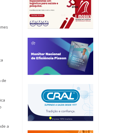
xames
ca
a de
ica
o
nde a