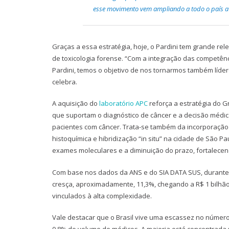
esse movimento vem ampliando a todo o país a o
Graças a essa estratégia, hoje, o Pardini tem grande re
de toxicologia forense. “Com a integração das competênc
Pardini, temos o objetivo de nos tornarmos também líde
celebra.
A aquisição do
laboratório APC
reforça a estratégia do 
que suportam o diagnóstico de câncer e a decisão médic
pacientes com câncer. Trata-se também da incorporação
histoquímica e hibridização “in situ” na cidade de São Pa
exames moleculares e a diminuição do prazo, fortalecen
Com base nos dados da ANS e do SIA DATA SUS, durante o
cresça, aproximadamente, 11,3%, chegando a R$ 1 bilhã
vinculados à alta complexidade.
Vale destacar que o Brasil vive uma escassez no número 