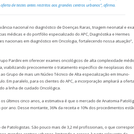
ferta de testes antes restritos aos grandes centros urbanos”, afirma.
levância nacional no diagnóstico de Doenças Raras, triagem neonatal e e
ias médicas e do portfólio especializado do APC, Diagnóstika e Hermes
res nacionais em diagnóstico em Oncologia, fortalecendo nossa atuação”,
Grupo Pardini em oferecer exames oncológicos de alta complexidade médi
a, viabilizando precocemente o tratamento específico de neoplasias dos
 ao Grupo de mais um Núcleo Técnico de Alta especialização em Imuno-
ulo. Em paralelo, para os clientes do APC, a incorporação ampliará a ofert
do a linha de cuidado Oncológica.
s últimos cinco anos, a estimativa é que o mercado de Anatomia Patológ
o por ano. Desse montante, 36% da receita e 10% dos procedimentos estã
de Patologistas. São pouco mais de 3,2 mil profissionais, o que correspo