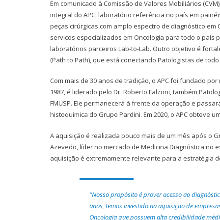
Em comunicado à Comissão de Valores Mobiliários (CVM), 
integral do APC, laboratório referência no país em painéi
peças cirúrgicas com amplo espectro de diagnóstico em O
serviços especializados em Oncologia para todo o país po
laboratórios parceiros Lab-to-Lab. Outro objetivo é for
(Path to Path), que está conectando Patologistas de todo 
Com mais de 30 anos de tradição, o APC foi fundado po
1987, é liderado pelo Dr. Roberto Falzoni, também Patolo
FMUSP. Ele permanecerá à frente da operação e passará 
histoquimica do Grupo Pardini. Em 2020, o APC obteve uma
A aquisição é realizada pouco mais de um mês após o Gru
Azevedo, líder no mercado de Medicina Diagnóstica no es
aquisição é extremamente relevante para a estratégia d
“Nosso propósito é prover acesso ao diagnóstic
anos, temos investido na aquisição de empresas
Oncologia que possuem alta credibilidade médic