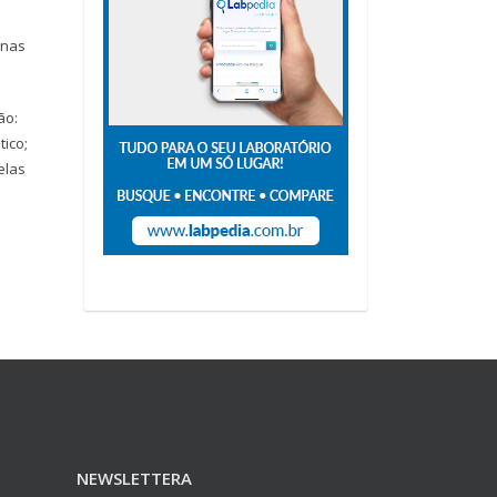
inas
ão:
ico;
elas
NEWSLETTERA