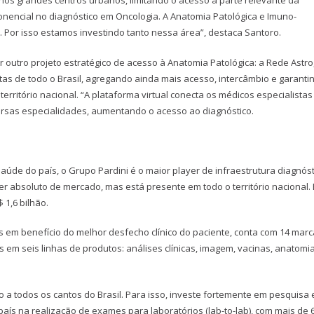
nos grandes centros urbanos, limitando o acesso à parte relevante da
ncial no diagnóstico em Oncologia. A Anatomia Patológica e Imuno-
. Por isso estamos investindo tanto nessa área”, destaca Santoro.
 outro projeto estratégico de acesso à Anatomia Patológica: a Rede Astro
stas de todo o Brasil, agregando ainda mais acesso, intercâmbio e garanti
erritório nacional. “A plataforma virtual conecta os médicos especialista
ersas especialidades, aumentando o acesso ao diagnóstico.
úde do país, o Grupo Pardini é o maior player de infraestrutura diagnóst
der absoluto de mercado, mas está presente em todo o território nacional.
 1,6 bilhão.
em benefício do melhor desfecho clínico do paciente, conta com 14 marc
es em seis linhas de produtos: análises clínicas, imagem, vacinas, anatomi
a todos os cantos do Brasil. Para isso, investe fortemente em pesquisa 
país na realização de exames para laboratórios (lab-to-lab), com mais de 6