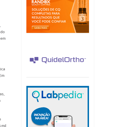
,
ndo
s em
ica
 Em
as,
a
e
 mil