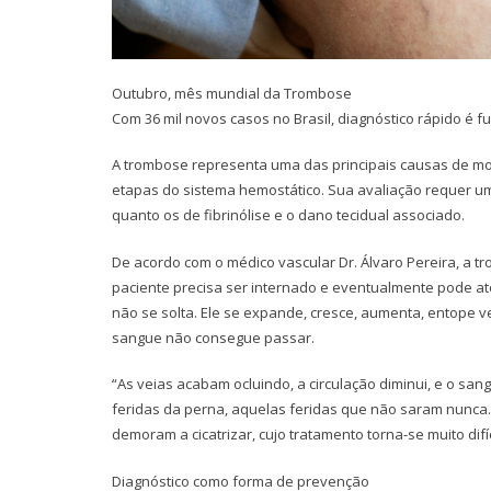
Outubro, mês mundial da Trombose
Com 36 mil novos casos no Brasil, diagnóstico rápido é
A trombose representa uma das principais causas de mor
etapas do sistema hemostático. Sua avaliação requer u
quanto os de fibrinólise e o dano tecidual associado.
De acordo com o médico vascular Dr. Álvaro Pereira, a t
paciente precisa ser internado e eventualmente pode a
não se solta. Ele se expande, cresce, aumenta, entope v
sangue não consegue passar.
“As veias acabam ocluindo, a circulação diminui, e o sa
feridas da perna, aquelas feridas que não saram nunca
demoram a cicatrizar, cujo tratamento torna-se muito difíc
Diagnóstico como forma de prevenção