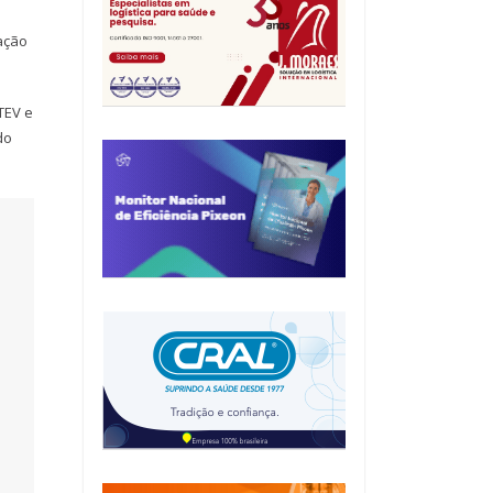
ação
TEV e
do