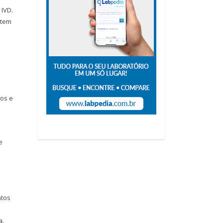
 IVD.
item
tos e
e
ntos
a.