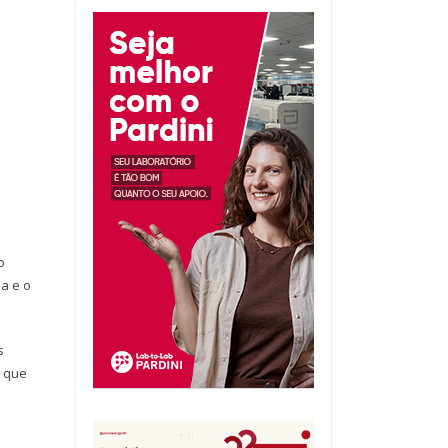
o
a e o
s
, que