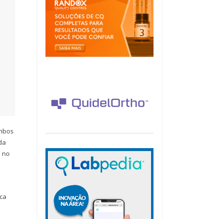
ombos
da
e no
ica