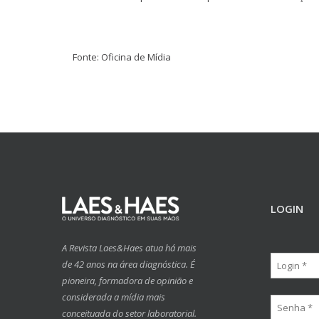
Fonte: Oficina de Mídia
LOGIN
A Revista Laes&Haes atua há mais
de 42 anos na área diagnóstica. É
pioneira, formadora de opinião e
considerada a mídia mais
conceituada do setor laboratorial.