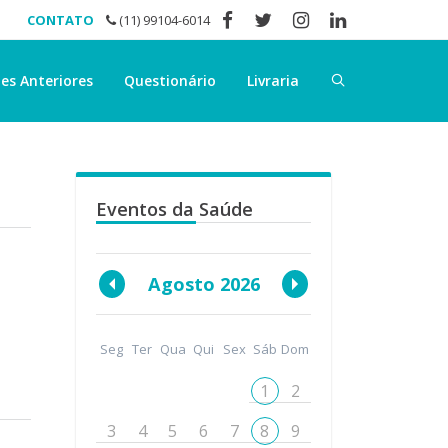
CONTATO
(11) 99104-6014
es Anteriores
Questionário
Livraria
Eventos da Saúde
Agosto 2026
Seg
Ter
Qua
Qui
Sex
Sáb
Dom
1
2
3
4
5
6
7
8
9