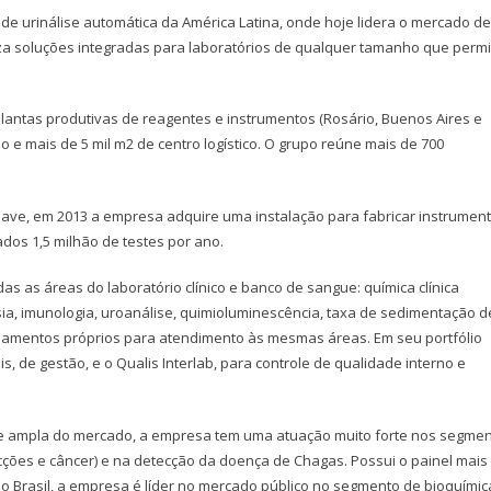
s de urinálise automática da América Latina, onde hoje lidera o mercado de
iza soluções integradas para laboratórios de qualquer tamanho que perm
 plantas produtivas de reagentes e instrumentos (Rosário, Buenos Aires e
ão e mais de 5 mil m2 de centro logístico. O grupo reúne mais de 700
ave, em 2013 a empresa adquire uma instalação para fabricar instrumen
ados 1,5 milhão de testes por ano.
das as áreas do laboratório clínico e banco de sangue: química clínica
sia, imunologia, uroanálise, quimioluminescência, taxa de sedimentação d
quipamentos próprios para atendimento às mesmas áreas. Em seu portfólio
, de gestão, e o Qualis Interlab, para controle de qualidade interno e
a e ampla do mercado, a empresa tem uma atuação muito forte nos segme
ções e câncer) e na detecção da doença de Chagas. Possui o painel mais
o Brasil, a empresa é líder no mercado público no segmento de bioquímic