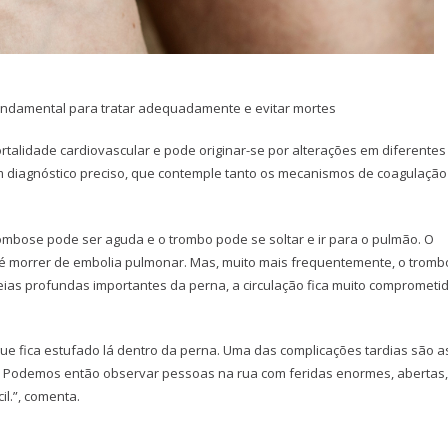
 fundamental para tratar adequadamente e evitar mortes
talidade cardiovascular e pode originar-se por alterações em diferentes
m diagnóstico preciso, que contemple tanto os mecanismos de coagulação
rombose pode ser aguda e o trombo pode se soltar e ir para o pulmão. O
té morrer de embolia pulmonar. Mas, muito mais frequentemente, o tromb
eias profundas importantes da perna, a circulação fica muito comprometid
ngue fica estufado lá dentro da perna. Uma das complicações tardias são a
. Podemos então observar pessoas na rua com feridas enormes, abertas
il.”, comenta.