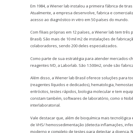
Em 1984, a Wiener lab instalou a primeira fábrica de tira
Atualmente, a empresa desenvolve, fabrica e comercial
acesso ao diagnóstico in vitro em 50 países do mundo.
Com filiais próprias em 12 países, a Wiener lab tem três
Brasil). São mais de 10 mil m2 de instalações de fabricaç
colaboradores, sendo 200 deles especializados.
Como parte de sua estratégia para atender mercados-ch
reagentes IVD, a Laborlab. São 1.500m2, onde são fabric
Além disso, a Wiener lab Brasil oferece soluções para to
(reagentes líquidos e dedicados), hematologia, hemosta
eritrócitos, testes rápidos, biologia molecular e tem e
constam também, softwares de laboratório, como o Nobilis
interlaboratorial.
Vale destacar que, além de bioquímica mais tecnológic
de VHS/ hemossedimentação (detecta inflamações, infec
moderno e completo de testes para detectar a doença. N