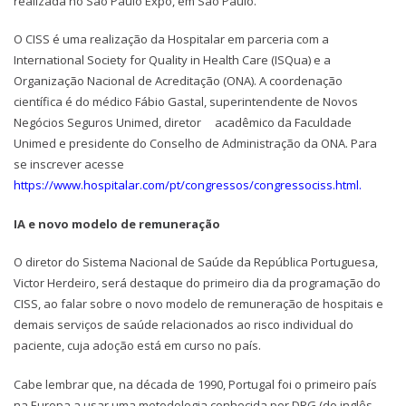
realizada no São Paulo Expo, em São Paulo.
O CISS é uma realização da Hospitalar em parceria com a
International Society for Quality in Health Care (ISQua) e a
Organização Nacional de Acreditação (ONA). A coordenação
científica é do médico Fábio Gastal, superintendente de Novos
Negócios Seguros Unimed, diretor acadêmico da Faculdade
Unimed e presidente do Conselho de Administração da ONA. Para
se inscrever acesse
https://www.hospitalar.com/pt/congressos/congressociss.html
.
IA e novo modelo de remuneração
O diretor do Sistema Nacional de Saúde da República Portuguesa,
Victor Herdeiro, será destaque do primeiro dia da programação do
CISS, ao falar sobre o novo modelo de remuneração de hospitais e
demais serviços de saúde relacionados ao risco individual do
paciente, cuja adoção está em curso no país.
Cabe lembrar que, na década de 1990, Portugal foi o primeiro país
na Europa a usar uma metodologia conhecida por DRG (do inglês