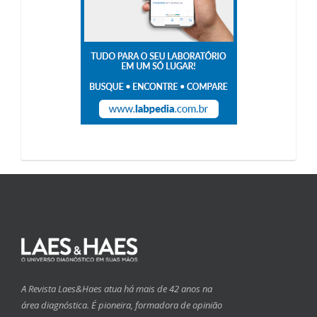
A Revista Laes&Haes atua há mais de 42 anos na
área diagnóstica. É pioneira, formadora de opinião