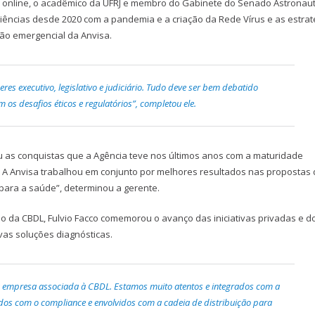
 online, o acadêmico da UFRJ e membro do Gabinete do Senado Astronau
ências desde 2020 com a pandemia e a criação da Rede Vírus e as estrat
ão emergencial da Anvisa.
res executivo, legislativo e judiciário. Tudo deve ser bem debatido
os desafios éticos e regulatórios”, completou ele.
ou as conquistas que a Agência teve nos últimos anos com a maturidade
o! A Anvisa trabalhou em conjunto por melhores resultados nas propostas
para a saúde”, determinou a gerente.
ão da CBDL, Fulvio Facco comemorou o avanço das iniciativas privadas e d
as soluções diagnósticas.
empresa associada à CBDL. Estamos muito atentos e integrados com a
dos com o compliance e envolvidos com a cadeia de distribuição para