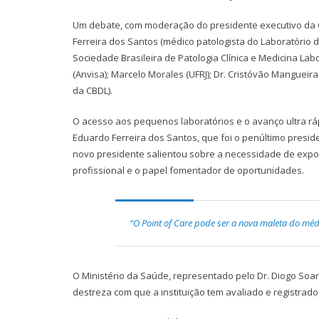
Um debate, com moderação do presidente executivo da 
Ferreira dos Santos (médico patologista do Laboratório do H
Sociedade Brasileira de Patologia Clínica e Medicina Labo
(Anvisa); Marcelo Morales (UFRJ); Dr. Cristóvão Mangueir
da CBDL).
O acesso aos pequenos laboratórios e o avanço ultra r
Eduardo Ferreira dos Santos, que foi o penúltimo presid
novo presidente salientou sobre a necessidade de expor
profissional e o papel fomentador de oportunidades.
“O Point of Care pode ser a nova maleta do méd
O Ministério da Saúde, representado pelo Dr. Diogo Soare
destreza com que a instituição tem avaliado e registrado,