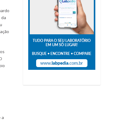
uardo
e da
eu
ração
los
 O
oio
e a