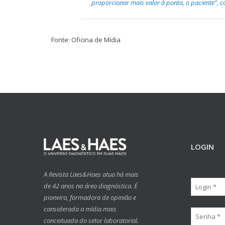
proporcionar mais valor à ponta, o paciente”, c
Fonte: Oficina de Mídia
LOGIN
A Revista Laes&Haes atua há mais
de 42 anos na área diagnóstica. É
pioneira, formadora de opinião e
considerada a mídia mais
conceituada do setor laboratorial.