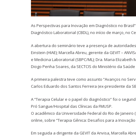
As Perspectivas para Inovação em Diagnóstico no Brasil”
Diagnóstico Laboratorial (CBDL), no início de março, no C
A abertura do seminário teve a presença de autoridades 
Einstein (HIAE); Marcella Abreu, gerente da GEVIT – ANVISA
e Medicina Laboratorial (SBPC/ML); Dra. Maria Elizabeth 
Diogo Penha Soares, da SECTCIS do Ministério da Saúde 
A primeira palestra teve como assunto “Avanços no Servi
Carlos Eduardo dos Santos Ferreira (ex-presidente da S
A “Terapia Celular e o papel do diagnóstico” foi o seg
Pró Sangue/Hospital das Clínicas da FMUSP.
O acadêmico da Universidade Federal do Rio de Janeiro 
online, sobre “Terapia Gênica: Desafios para a Inovação
Em seguida a dirigente da GEVIT da Anvisa, Marcella Ab