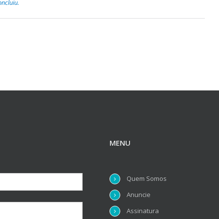
oncluiu.
MENU
Quem Somos
Anuncie
Assinatura