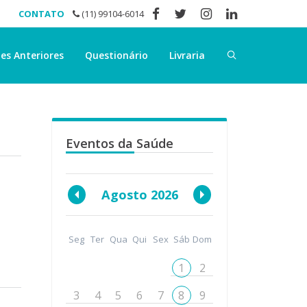
CONTATO
(11) 99104-6014
es Anteriores
Questionário
Livraria
Eventos da Saúde
Agosto 2026
Seg
Ter
Qua
Qui
Sex
Sáb
Dom
1
2
3
4
5
6
7
8
9