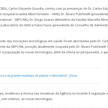
CBDL, Carlos Eduardo Gouvêa, contou com as presenças do Dr. Carlos Ed
ospital Israelita Albert Einstein – HIAE); Dr. Álvaro Pulchinelli (president
ratorial – SBPC/ML); Dr. Diogo Soares (Ministério da Saúde); Marcella Abr
a (Laboratório do HIAE) e Fulvio Facco (presidente do Conselho de Administ
ápido das inovações tecnológicas em saúde foram abordadas pelo Dr. Car
ente da SBPC/ML, posição atualmente ocupada pelo Dr. Álvaro Pulchinelli.
 a população às novas tecnologias, além da oferta ao pesquisador, o ap
ico e na grande mudança de pensar o laboratório”, frisou.
s, enalteceu a Anvisa nas iniciativas da Agência no tocante à regulação 
 com critérios, as novas tecnologias.