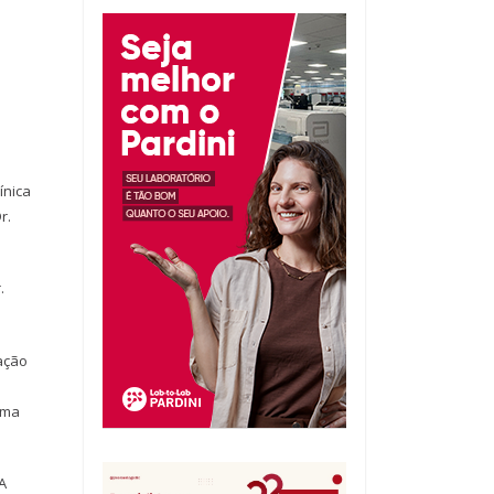
ínica
r.
.
ação
rma
A