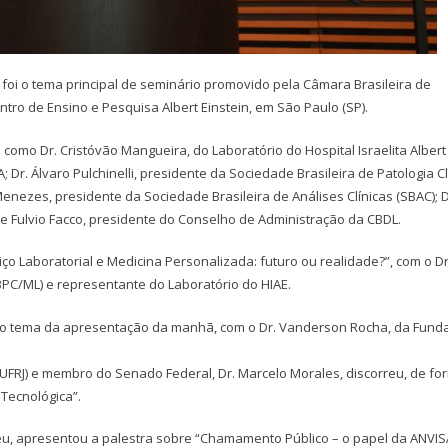
 foi o tema principal de seminário promovido pela Câmara Brasileira de
entro de Ensino e Pesquisa Albert Einstein, em São Paulo (SP).
como Dr. Cristóvão Mangueira, do Laboratório do Hospital Israelita Albert
; Dr. Álvaro Pulchinelli, presidente da Sociedade Brasileira de Patologia Cl
Menezes, presidente da Sociedade Brasileira de Análises Clínicas (SBAC); D
e Fulvio Facco, presidente do Conselho de Administração da CBDL.
ço Laboratorial e Medicina Personalizada: futuro ou realidade?”, com o Dr
BPC/ML) e representante do Laboratório do HIAE.
undo tema da apresentação da manhã, com o Dr. Vanderson Rocha, da Fund
(UFRJ) e membro do Senado Federal, Dr. Marcelo Morales, discorreu, de fo
 Tecnológica”.
reu, apresentou a palestra sobre “Chamamento Público – o papel da ANVIS