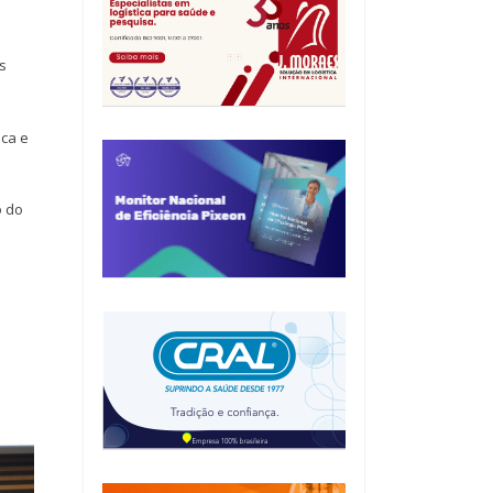
es
ica e
o do