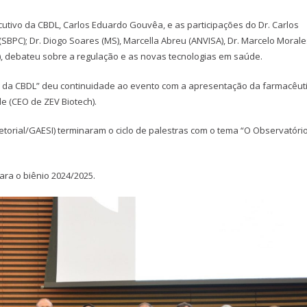
vo da CBDL, Carlos Eduardo Gouvêa, e as participações do Dr. Carlos
i (SBPC); Dr. Diogo Soares (MS), Marcella Abreu (ANVISA), Dr. Marcelo Moral
DL), debateu sobre a regulação e as novas tecnologias em saúde.
el da CBDL” deu continuidade ao evento com a apresentação da farmacêut
de (CEO de ZEV Biotech).
torial/GAESI) terminaram o ciclo de palestras com o tema “O Observatóri
ara o biênio 2024/2025.