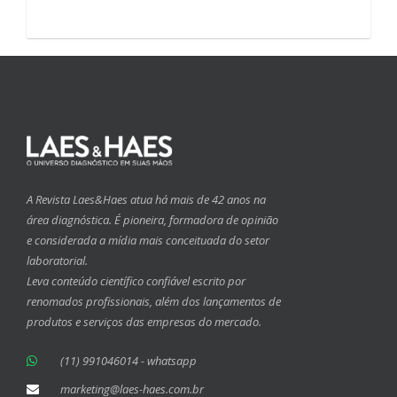
A Revista Laes&Haes atua há mais de 42 anos na
área diagnóstica. É pioneira, formadora de opinião
e considerada a mídia mais conceituada do setor
laboratorial.
Leva conteúdo científico confiável escrito por
renomados profissionais, além dos lançamentos de
produtos e serviços das empresas do mercado.
(11) 991046014 - whatsapp
marketing@laes-haes.com.br