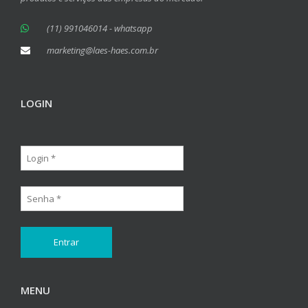
(11) 991046014 - whatsapp
marketing@laes-haes.com.br
LOGIN
MENU