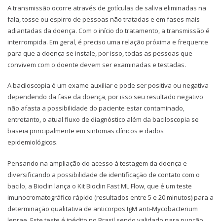
A transmissão ocorre através de gotículas de saliva eliminadas na
fala, tosse ou espirro de pessoas não tratadas e em fases mais
adiantadas da doença. Com o início do tratamento, a transmissão é
interrompida. Em geral, é preciso uma relação próxima e frequente
para que a doença se instale, por isso, todas as pessoas que
convivem com o doente devem ser examinadas e testadas.
A baciloscopia é um exame auxiliar e pode ser positiva ou negativa
dependendo da fase da doença, por isso seu resultado negativo
não afasta a possibilidade do paciente estar contaminado,
entretanto, o atual fluxo de diagnóstico além da baciloscopia se
baseia principalmente em sintomas clínicos e dados
epidemiológicos.
Pensando na ampliação do acesso à testagem da doença e
diversificando a possibilidade de identificação de contato com o
bacilo, a Bioclin lança o Kit Bioclin Fast ML Flow, que é um teste
imunocromatográfico rápido (resultados entre 5 e 20 minutos) para a
determinação qualitativa de anticorpos IgM anti-Mycobacterium
leprae. Este teste é inédito no Brasil sendo validado para punção