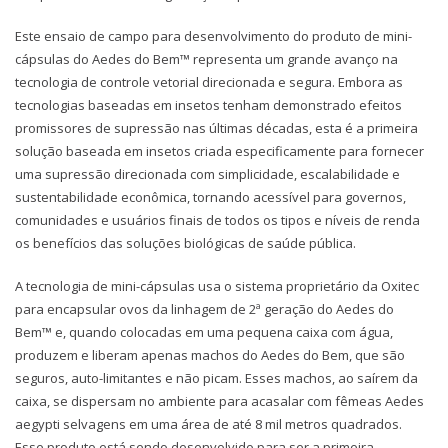
Este ensaio de campo para desenvolvimento do produto de mini-
cápsulas do Aedes do Bem™ representa um grande avanço na
tecnologia de controle vetorial direcionada e segura. Embora as
tecnologias baseadas em insetos tenham demonstrado efeitos
promissores de supressão nas últimas décadas, esta é a primeira
solução baseada em insetos criada especificamente para fornecer
uma supressão direcionada com simplicidade, escalabilidade e
sustentabilidade econômica, tornando acessível para governos,
comunidades e usuários finais de todos os tipos e níveis de renda
os benefícios das soluções biológicas de saúde pública.
A tecnologia de mini-cápsulas usa o sistema proprietário da Oxitec
para encapsular ovos da linhagem de 2ª geração do Aedes do
Bem™ e, quando colocadas em uma pequena caixa com água,
produzem e liberam apenas machos do Aedes do Bem, que são
seguros, auto-limitantes e não picam. Esses machos, ao saírem da
caixa, se dispersam no ambiente para acasalar com fêmeas Aedes
aegypti selvagens em uma área de até 8 mil metros quadrados.
Esse produto está sendo desenvolvido para ser a primeira