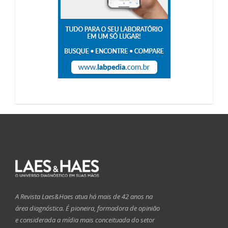
A Revista Laes&Haes atua há mais de 42 anos na
área diagnóstica. É pioneira, formadora de opinião
e considerada a mídia mais conceituada do setor