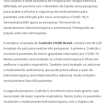
Sírio Libanês e Rede Brasileira de Pesquisa em Terapia Intensiva
(BRICNet), em parceria com o Ministério da Saúde, inicia pesquisas
para avaliar a eficácia e segurança de medicamentos para
pacientes com infecção pelo novo coronavírus (COVID-19). A
farmacêutica EMS apoia as pesquisas. fornecendo os
medicamentos hidroxicloroquina e azitromicina. Participarão do
estudo entre 40 e 60 hospitais.
A iniciativa, chamada de
Coalizão COVID Brasil
, contará com 40 a 60
hospitais do país para realizar três pesquisas. A primeira, Coalizão I,
envolverá pacientes de menor gravidade internados por COVID-19.
Nestes pacientes será avaliado se a hidroxicloroquina é eficaz em
melhorar o quadro respiratório. Também será avaliado se adicionar
o medicamento azitromicina, que pode potencializar a ação da
hidroxicloroquina, terá efeito benéfico adicional. Serão incluídos
nesta primeira fase 630 pacientes.
A segunda pesquisa, Coalizão II, envolverá casos mais graves, que
necessitam de maior suporte respiratório. Nesta, todos os pacientes
receberão o medicamento hidroxicloroquina, com o objetivo de