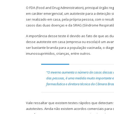
O FDA (Food and Drug Administration), principal órgão 
em caráter emergencial, um autoteste para a detecção s
ser realizado em casa, pela própria pessoa, com o resu
casos das duas doenças e da SRAG (Síndrome Respirató
A importância desse teste é devido ao fato de que as du
desse autoteste em casa (empresa ou escola) é um ava
ser bastante branda para a população vacinada, o diagn
imunossuprimidos, crianças, entre outros.
“O inverno aumenta o número de casos dessas d
das pessoas, é uma medida muito importante e
farmacêutica e diretora técnica da Câmara Brasil
Vale ressaltar que existem testes rápidos que detecta
autotestes. Ainda não existem acordos comerciais para d