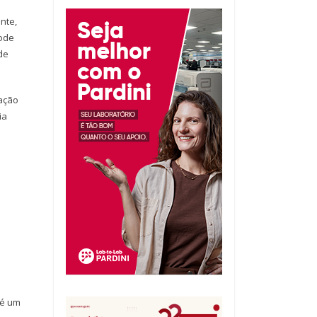
nte,
pode
de
zação
ia
 é um