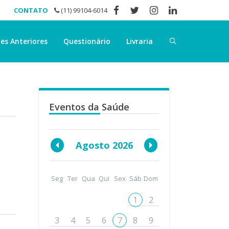
CONTATO
(11) 99104-6014
es Anteriores
Questionário
Livraria
Eventos da Saúde
Agosto 2026
Seg
Ter
Qua
Qui
Sex
Sáb
Dom
1
2
3
4
5
6
7
8
9