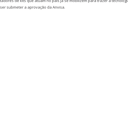
dores de kits que atuam no país já se mobilizem para trazer a tecnologi
 ser submeter a aprovação da Anvisa.