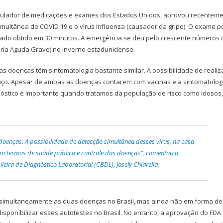
regulador de medicações e exames dos Estados Unidos, aprovou recenteme
imultânea de COVID 19 e o vírus influenza (causador da gripe). O exame 
ltado obtido em 30 minutos. A emergência se deu pelo crescente números 
ria Aguda Grave) no inverno estadunidense.
as doenças têm sintomatologia bastante similar. A possibilidade de reali
nço. Apesar de ambas as doenças contarem com vacinas e a sintomatolog
óstico é importante quando tratamos da população de risco como idosos,
oenças. A possibilidade de detecção simultânea desses vírus, na casa
m termos de saúde pública e controle das doenças”, comentou a
eira de Diagnóstico Laboratorial (CBDL), Josely Chiarella.
m simultaneamente as duas doenças no Brasil, mas ainda não em forma de
isponibilizar esses autotestes no Brasil. No entanto, a aprovação do FDA