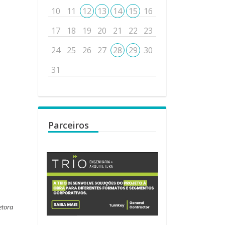
10
11
12
13
14
15
16
17
18
19
20
21
22
23
24
25
26
27
28
29
30
31
Parceiros
etora