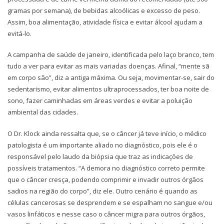
gramas por semana), de bebidas alcoólicas e excesso de peso.
Assim, boa alimentação, atividade física e evitar álcool ajudam a
evitá-lo.
A campanha de saúde de janeiro, identificada pelo laço branco, tem
tudo a ver para evitar as mais variadas doenças. Afinal, “mente sã
em corpo são”, diz a antiga máxima. Ou seja, movimentar-se, sair do
sedentarismo, evitar alimentos ultraprocessados, ter boa noite de
sono, fazer caminhadas em áreas verdes e evitar a poluição
ambiental das cidades.
O Dr. Klock ainda ressalta que, se o câncer já teve início, o médico
patologista é um importante aliado no diagnóstico, pois ele é o
responsável pelo laudo da biópsia que traz as indicações de
possíveis tratamentos. “A demora no diagnóstico correto permite
que o câncer cresça, podendo comprimir e invadir outros órgãos
sadios na região do corpo”, diz ele. Outro cenário é quando as
células cancerosas se desprendem e se espalham no sangue e/ou
vasos linfáticos e nesse caso o câncer migra para outros órgãos,