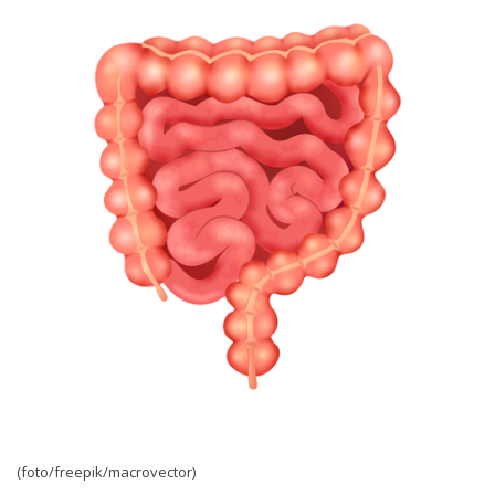
(foto/freepik/macrovector)