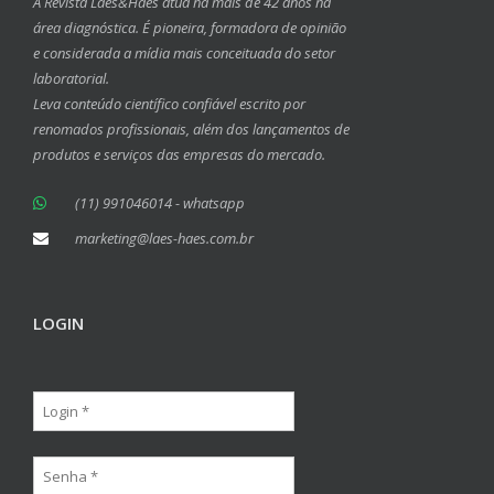
A Revista Laes&Haes atua há mais de 42 anos na
área diagnóstica. É pioneira, formadora de opinião
e considerada a mídia mais conceituada do setor
laboratorial.
Leva conteúdo científico confiável escrito por
renomados profissionais, além dos lançamentos de
produtos e serviços das empresas do mercado.
(11) 991046014 - whatsapp
marketing@laes-haes.com.br
LOGIN