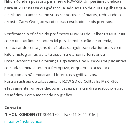
Nihon Kohden possui o parâmetro RDW-SD. Um parâmetro eficaz
para auxiliar nesse diagnóstico, aliado ao uso de duas agulhas que
distribuem a amostra em suas respectivas câmaras, reduzindo o
arraste Carry Over, tornando seus resultados mais precisos.
Verificamos a eficácia do parâmetro RDW-SD do Celltac Es MEK-7300
como um parâmetro potencial para identificação de anemia,
comparando contagens de células sanguíneas relacionadas com
RBC e histogramas para talassemia e anemia ferropriva.
Então, encontramos diferença significativa no RDW-SD de pacientes
com talassemia e anemia ferropriva, enquanto o RDW-CV e
histogramas não mostram diferenças significativas.
Para o rastreio de talassemia, o RDW-SD do Celltac Es MEK-7300
efetivamente fornece dados eficazes para um diagnóstico preciso
do médico. Como mostrado no gráfico.
Contato:
NIHON KOHDEN
(11) 3044.1700 | Fax (11) 3044.0463 |
m.uono@nkbr.com.br