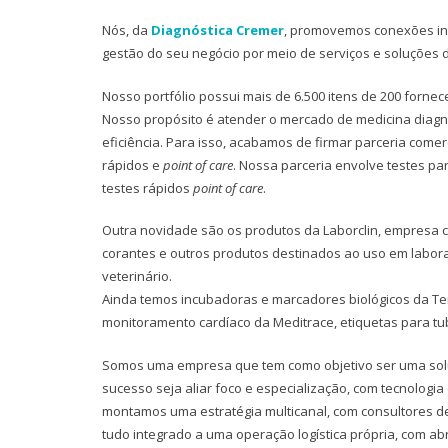
Nós, da
Diagnóstica Cremer
, promovemos conexões int
gestão do seu negócio por meio de serviços e soluções d
Nosso portfólio possui mais de 6.500 itens de 200 fornec
Nosso propósito é atender o mercado de medicina diagn
eficiência. Para isso, acabamos de firmar parceria come
rápidos e
point of care
. Nossa parceria envolve testes pa
testes rápidos
point of care
.
Outra novidade são os produtos da Laborclin, empresa 
corantes e outros produtos destinados ao uso em laborat
veterinário.
Ainda temos incubadoras e marcadores biológicos da Ter
monitoramento cardíaco da Meditrace, etiquetas para tub
Somos uma empresa que tem como objetivo ser uma soluç
sucesso seja aliar foco e especialização, com tecnologi
montamos uma estratégia multicanal, com consultores de 
tudo integrado a uma operação logística própria, com ab