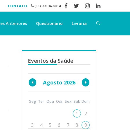
CONTATO
(11) 99104-6014
es Anteriores
Questionário
Livraria
Eventos da Saúde
Agosto 2026
Seg
Ter
Qua
Qui
Sex
Sáb
Dom
1
2
3
4
5
6
7
8
9