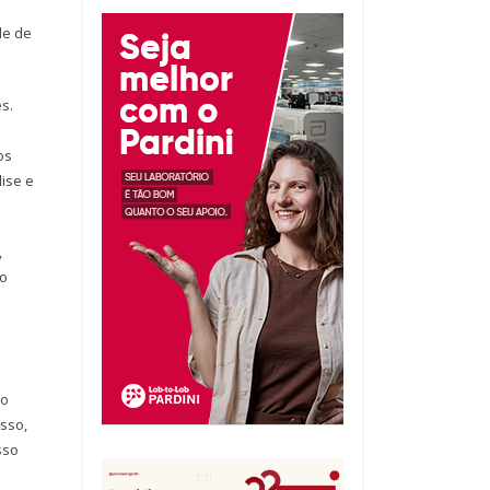
de de
s.
os
lise e
,
co
do
sso,
sso