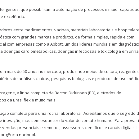
eligentes, que possibilitam a automação de processos e maior capacida
e excelência.
edores entre medicamentos, vacinas, materiais laboratoriais e hospitalare
óstica com grandes marcas e produtos, de forma simples, rápida e com
rcial com empresas como a Abbott, um dos líderes mundiais em diagnóstic
ra doenças cardiometabólicas, doenças infecciosas e toxicologia em uriná
com mais de 50 anos no mercado, produzindo meios de cultura, reagentes
órios de análises clínicas, pesquisas biológicas e produtos de uso médi
ragene, a linha completa da Becton Dickinson (BD), eletrodos de
os da Brasilflex e muito mais.
ão completa para uma rotina laboratorial. Acreditamos que o segredo 
a e inovação, mas sem esquecer do valor do contato humano. Para provar i
vendas presenciais e remotos, assessores científicos e canais digitais. I
rangência nacional.