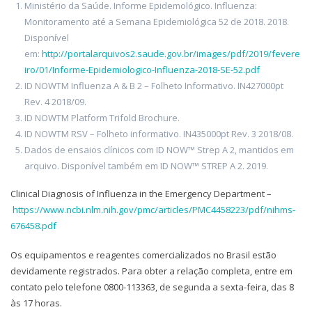
Ministério da Saúde. Informe Epidemológico. Influenza:
Monitoramento até a Semana Epidemiológica 52 de 2018. 2018.
Disponível
em:
http://portalarquivos2.saude.gov.br/images/pdf/2019/fevere
iro/01/Informe-Epidemiologico-Influenza-2018-SE-52.pdf
ID NOWTM Influenza A & B 2 – Folheto Informativo. IN427000pt
Rev. 4 2018/09.
ID NOWTM Platform Trifold Brochure.
ID NOWTM RSV – Folheto informativo. IN435000pt Rev. 3 2018/08.
Dados de ensaios clínicos com ID NOW™ Strep A 2, mantidos em
arquivo. Disponível também em ID NOW™ STREP A 2. 2019.
Clinical Diagnosis of Influenza in the Emergency Department –
https://www.ncbi.nlm.nih.gov/pmc/articles/PMC4458223/pdf/nihms-
676458.pdf
Os equipamentos e reagentes comercializados no Brasil estão
devidamente registrados. Para obter a relação completa, entre em
contato pelo telefone 0800-113363, de segunda a sexta-feira, das 8
às 17 horas.