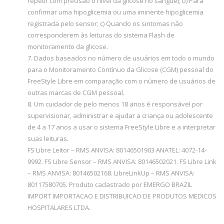
repetir com precisão o nível da glicose no sangue); b) Para
confirmar uma hipoglicemia ou uma iminente hipoglicemia
registrada pelo sensor; c) Quando os sintomas não
corresponderem às leituras do sistema Flash de
monitoramento da glicose.
7. Dados baseados no número de usuários em todo o mundo
para o Monitoramento Contínuo da Glicose (CGM) pessoal do
FreeStyle Libre em comparação com o número de usuários de
outras marcas de CGM pessoal.
8. Um cuidador de pelo menos 18 anos é responsável por
supervisionar, administrar e ajudar a criança ou adolescente
de 4 a 17 anos a usar o sistema FreeStyle Libre e a interpretar
suas leituras.
FS Libre Leitor – RMS ANVISA: 80146501903 ANATEL: 4072-14-
9992. FS Libre Sensor – RMS ANVISA: 80146502021. FS Libre Link
– RMS ANVISA: 80146502168. LibreLinkUp – RMS ANVISA:
80117580705. Produto cadastrado por EMERGO BRAZIL
IMPORT IMPORTACAO E DISTRIBUICAO DE PRODUTOS MEDICOS
HOSPITALARES LTDA.