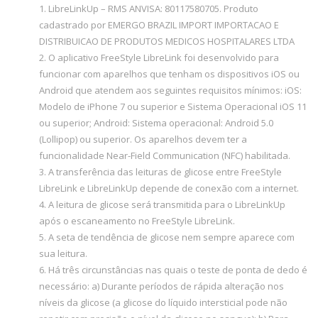
1. LibreLinkUp – RMS ANVISA: 80117580705. Produto
cadastrado por EMERGO BRAZIL IMPORT IMPORTACAO E
DISTRIBUICAO DE PRODUTOS MEDICOS HOSPITALARES LTDA
2. O aplicativo FreeStyle LibreLink foi desenvolvido para
funcionar com aparelhos que tenham os dispositivos iOS ou
Android que atendem aos seguintes requisitos mínimos: iOS:
Modelo de iPhone 7 ou superior e Sistema Operacional iOS 11
ou superior; Android: Sistema operacional: Android 5.0
(Lollipop) ou superior. Os aparelhos devem ter a
funcionalidade Near-Field Communication (NFC) habilitada.
3. A transferência das leituras de glicose entre FreeStyle
LibreLink e LibreLinkUp depende de conexão com a internet.
4. A leitura de glicose será transmitida para o LibreLinkUp
após o escaneamento no FreeStyle LibreLink.
5. A seta de tendência de glicose nem sempre aparece com
sua leitura.
6. Há três circunstâncias nas quais o teste de ponta de dedo é
necessário: a) Durante períodos de rápida alteração nos
níveis da glicose (a glicose do líquido intersticial pode não