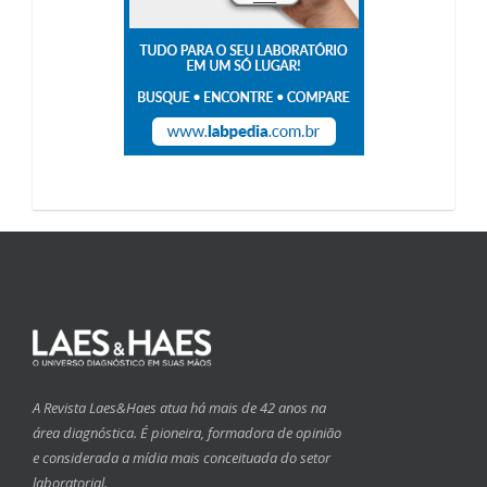
A Revista Laes&Haes atua há mais de 42 anos na
área diagnóstica. É pioneira, formadora de opinião
e considerada a mídia mais conceituada do setor
laboratorial.