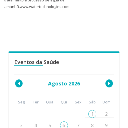
tratamento e processo de água de
amanhã.www.watertechnologies.com
Eventos da Saúde
Agosto 2026
Seg
Ter
Qua
Qui
Sex
Sáb
Dom
1
2
3
4
5
6
7
8
9