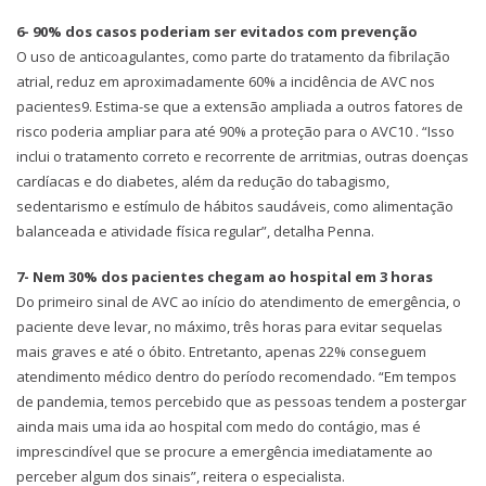
6- 90% dos casos poderiam ser evitados com prevenção
O uso de anticoagulantes, como parte do tratamento da fibrilação
atrial, reduz em aproximadamente 60% a incidência de AVC nos
pacientes9. Estima-se que a extensão ampliada a outros fatores de
risco poderia ampliar para até 90% a proteção para o AVC10 . “Isso
inclui o tratamento correto e recorrente de arritmias, outras doenças
cardíacas e do diabetes, além da redução do tabagismo,
sedentarismo e estímulo de hábitos saudáveis, como alimentação
balanceada e atividade física regular”, detalha Penna.
7- Nem 30% dos pacientes chegam ao hospital em 3 horas
Do primeiro sinal de AVC ao início do atendimento de emergência, o
paciente deve levar, no máximo, três horas para evitar sequelas
mais graves e até o óbito. Entretanto, apenas 22% conseguem
atendimento médico dentro do período recomendado. “Em tempos
de pandemia, temos percebido que as pessoas tendem a postergar
ainda mais uma ida ao hospital com medo do contágio, mas é
imprescindível que se procure a emergência imediatamente ao
perceber algum dos sinais”, reitera o especialista.