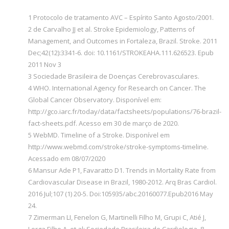
1 Protocolo de tratamento AVC – Espírito Santo Agosto/2001.
2 de Carvalho JJ et al. Stroke Epidemiology, Patterns of
Management, and Outcomes in Fortaleza, Brazil. Stroke. 2011
Dec;42(12):3341-6. doi: 10.1161/STROKEAHA.111.626523. Epub
2011 Nov 3
3 Sociedade Brasileira de Doenças Cerebrovasculares.
4 WHO. International Agency for Research on Cancer. The
Global Cancer Observatory. Disponível em:
http://gco.iarc.fr/today/data/factsheets/populations/76-brazil-
fact-sheets.pdf. Acesso em 30 de março de 2020.
5 WebMD. Timeline of a Stroke. Disponível em
http://www.webmd.com/stroke/stroke-symptoms-timeline.
Acessado em 08/07/2020
6 Mansur Ade P1, Favaratto D1. Trends in Mortality Rate from
Cardiovascular Disease in Brazil, 1980-2012. Arq Bras Cardiol.
2016 Jul;107 (1) 20-5. Doi:105935/abc.20160077.Epub2016 May
24.
7 Zimerman LI, Fenelon G, Martinelli Filho M, Grupi C, Atié J,
Lorga Filho A, et al; Sociedade Brasileira de Cardiologia. 8