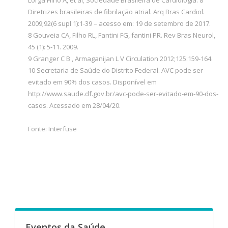
Diretrizes brasileiras de fibrilação atrial. Arq Bras Cardiol.
2009;92(6 supl 1):1-39 – acesso em: 19 de setembro de 2017.
8 Gouveia CA, Filho RL, Fantini FG, fantini PR. Rev Bras Neurol,
45 (1): 5-11. 2009.
9 Granger C B , Armaganijan L V Circulation 2012;125:159-164.
10 Secretaria de Saúde do Distrito Federal. AVC pode ser
evitado em 90% dos casos. Disponível em
http://www.saude.df.gov.br/avc-pode-ser-evitado-em-90-dos-
casos. Acessado em 28/04/20.
Fonte: Interfuse
Eventos da Saúde