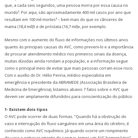
que, a cada seis segundos, uma pessoa morra por essa causa no
mundo². Por aqui, são aproximadamente 400 mil casos por ano que
resultam em 100 mil mortes³ – bem mais do que os cânceres de
mama (18,4 mil)5 e de próstata (16,7 mil)v, por exemplo.
Mesmo com o aumento do fluxo de informações nos últimos anos
quanto às principais causas do AVC, como preveni-lo e a importância
de procurar atendimento médico nos primeiros sinais da doença,
muitas dúvidas ainda rondam a população, e a informação segue
como o principal meio de evitar que mais pessoas corram esse risco.
Com o auxílio do Dr. Hélio Penna, médico especialista em
emergência e presidente da ABRAMEDE (Associação Brasileira de
Medicina de Emergência), listamos abaixo 7 fatos sobre o AVC que
devem ser amplamente difundidos para conscientização do público:
1- Existem dois tipos
O AVC pode ocorrer de duas formas. “Quando há a obstrução do
vaso e interrupção do fluxo sanguíneo em uma área do cérebro, é
conhecido como AVC isquêmico. Já quando ocorre um rompimento
do vaso e extravasamento do sangue, temos um AVC hemorrágico”,