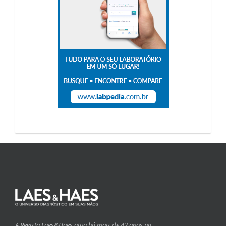
A Revista Laes&Haes atua há mais de 42 anos na