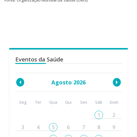
Fonte: Organização Mundial da Saúde (OMS)
Eventos da Saúde
Agosto 2026
Seg
Ter
Qua
Qui
Sex
Sáb
Dom
1
2
3
4
5
6
7
8
9