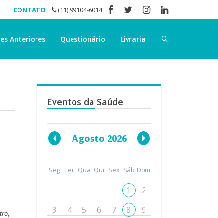
CONTATO
(11) 99104-6014
es Anteriores
Questionário
Livraria
Eventos da Saúde
Agosto 2026
Seg
Ter
Qua
Qui
Sex
Sáb
Dom
1
2
3
4
5
6
7
8
9
itro
,