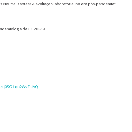
pos Neutralizantes/ A avaliação laboratorial na era pós-pandemia”.
epidemiologia da COVID-19
ezrj0SG-Lqn2WvZkiAQ