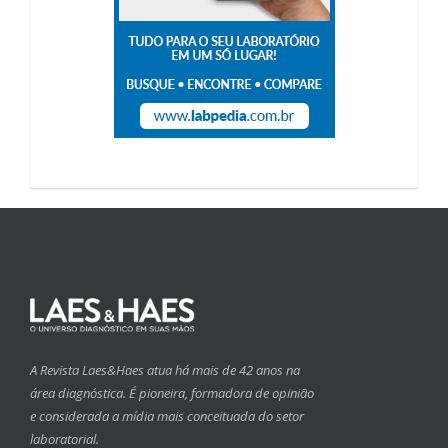
A Revista Laes&Haes atua há mais de 42 anos na
área diagnóstica. É pioneira, formadora de opinião
e considerada a mídia mais conceituada do setor
laboratorial.