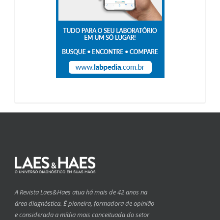
A Revista Laes&Haes atua há mais de 42 anos na
área diagnóstica. É pioneira, formadora de opinião
e considerada a mídia mais conceituada do setor