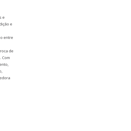
s e
dição e
o entre
troca de
s. Com
vento,
o,
cedora