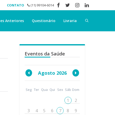
CONTATO
(11) 99104-6014
es Anteriores
Questionário
Livraria
Eventos da Saúde
Agosto 2026
Seg
Ter
Qua
Qui
Sex
Sáb
Dom
1
2
3
4
5
6
7
8
9