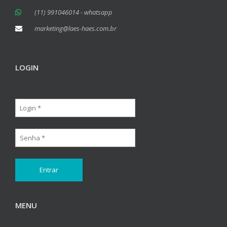
(11) 991046014 - whatsapp
marketing@laes-haes.com.br
LOGIN
MENU