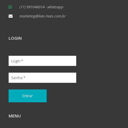
(11) 991046014 - whatsapp
marketing@laes-haes.com.br
LOGIN
MENU