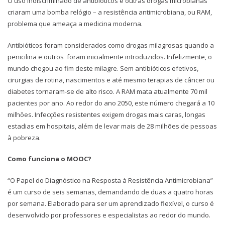
O uso indiscriminado de antibióticos e outras drogas microbianas
criaram uma bomba relógio – a resistência antimicrobiana, ou RAM,
problema que ameaça a medicina moderna.
Antibióticos foram considerados como drogas milagrosas quando a
penicilina e outros foram inicialmente introduzidos. Infelizmente, o
mundo chegou ao fim deste milagre. Sem antibióticos efetivos,
cirurgias de rotina, nascimentos e até mesmo terapias de câncer ou
diabetes tornaram-se de alto risco. A RAM mata atualmente 70 mil
pacientes por ano. Ao redor do ano 2050, este número chegará a 10
milhões. Infecções resistentes exigem drogas mais caras, longas
estadias em hospitais, além de levar mais de 28 milhões de pessoas
à pobreza.
Como funciona o MOOC?
“O Papel do Diagnóstico na Resposta à Resistência Antimicrobiana”
é um curso de seis semanas, demandando de duas a quatro horas
por semana. Elaborado para ser um aprendizado flexível, o curso é
desenvolvido por professores e especialistas ao redor do mundo.