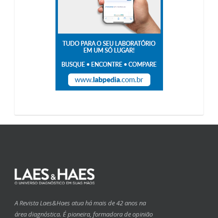
A Revista Laes&Haes atua há mais de 42 anos na
área diagnóstica. É pioneira, formadora de opinião