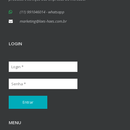
(11) 991046014 - whatsapp
marketing@laes-haes.com.br
LOGIN
MENU