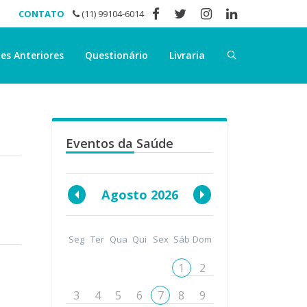
CONTATO
(11) 99104-6014
es Anteriores
Questionário
Livraria
Eventos da Saúde
Agosto 2026
Seg
Ter
Qua
Qui
Sex
Sáb
Dom
1
2
3
4
5
6
7
8
9