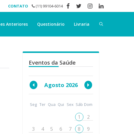
CONTATO
(11) 99104-6014
es Anteriores
Questionário
Livraria
Eventos da Saúde
Agosto 2026
Seg
Ter
Qua
Qui
Sex
Sáb
Dom
1
2
3
4
5
6
7
8
9