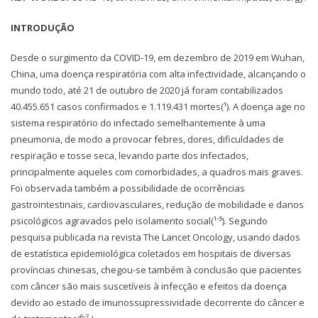
INTRODUÇÃO
Desde o surgimento da COVID-19, em dezembro de 2019 em Wuhan,
China, uma doença respiratória com alta infectividade, alcançando o
mundo todo, até 21 de outubro de 2020 já foram contabilizados
40.455.651 casos confirmados e 1.119.431 mortes(¹). A doença age no
sistema respiratório do infectado semelhantemente à uma
pneumonia, de modo a provocar febres, dores, dificuldades de
respiração e tosse seca, levando parte dos infectados,
principalmente aqueles com comorbidades, a quadros mais graves.
Foi observada também a possibilidade de ocorrências
gastrointestinais, cardiovasculares, redução de mobilidade e danos
psicológicos agravados pelo isolamento social(¹⁻⁵). Segundo
pesquisa publicada na revista The Lancet Oncology, usando dados
de estatística epidemiológica coletados em hospitais de diversas
províncias chinesas, chegou-se também à conclusão que pacientes
com câncer são mais suscetíveis à infecção e efeitos da doença
devido ao estado de imunossupressividade decorrente do câncer e