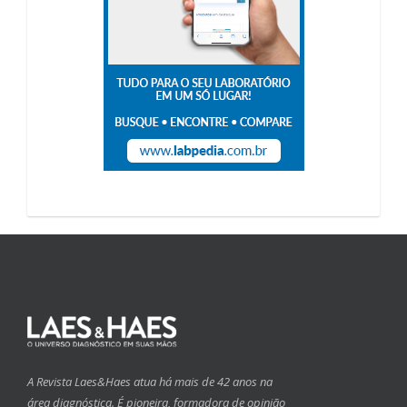
A Revista Laes&Haes atua há mais de 42 anos na
área diagnóstica. É pioneira, formadora de opinião