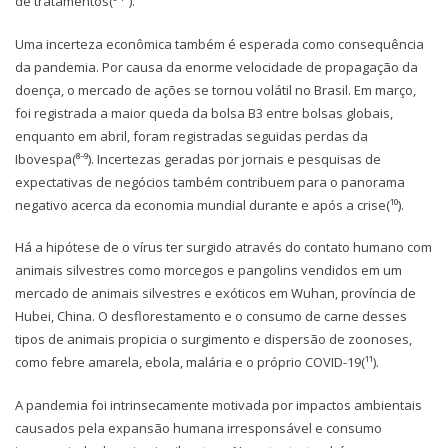
de tratamentos(⁶⁻⁷ ).
Uma incerteza econômica também é esperada como consequência
da pandemia. Por causa da enorme velocidade de propagação da
doença, o mercado de ações se tornou volátil no Brasil. Em março,
foi registrada a maior queda da bolsa B3 entre bolsas globais,
enquanto em abril, foram registradas seguidas perdas da
Ibovespa(⁸⁻⁹). Incertezas geradas por jornais e pesquisas de
expectativas de negócios também contribuem para o panorama
negativo acerca da economia mundial durante e após a crise(¹⁰).
Há a hipótese de o vírus ter surgido através do contato humano com
animais silvestres como morcegos e pangolins vendidos em um
mercado de animais silvestres e exóticos em Wuhan, província de
Hubei, China. O desflorestamento e o consumo de carne desses
tipos de animais propicia o surgimento e dispersão de zoonoses,
como febre amarela, ebola, malária e o próprio COVID-19(¹¹).
A pandemia foi intrinsecamente motivada por impactos ambientais
causados pela expansão humana irresponsável e consumo